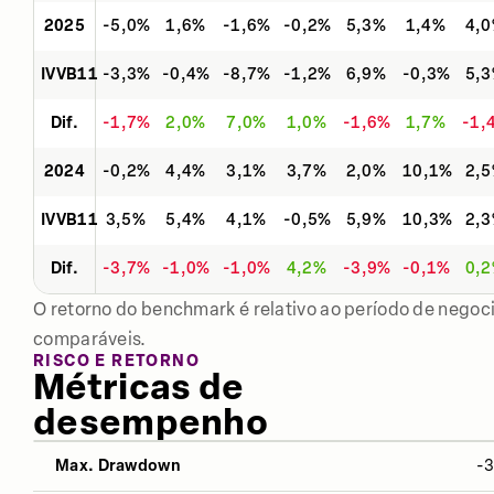
2025
-5,0%
1,6%
-1,6%
-0,2%
5,3%
1,4%
4,
IVVB11
-3,3%
-0,4%
-8,7%
-1,2%
6,9%
-0,3%
5,
Dif.
-1,7%
2,0%
7,0%
1,0%
-1,6%
1,7%
-1,
2024
-0,2%
4,4%
3,1%
3,7%
2,0%
10,1%
2,
IVVB11
3,5%
5,4%
4,1%
-0,5%
5,9%
10,3%
2,
Dif.
-3,7%
-1,0%
-1,0%
4,2%
-3,9%
-0,1%
0,
O retorno do benchmark é relativo ao período de negoci
comparáveis.
RISCO E RETORNO
Métricas de
desempenho
Max. Drawdown
-
NO ANO
12 MESES
ÚLTIMOS 