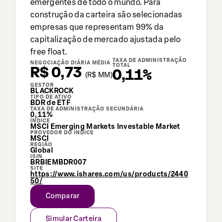
emergentes de todo o mundo. Para
construção da carteira são selecionadas
empresas que representam 99% da
capitalização de mercado ajustada pelo
free float.
TAXA DE ADMINISTRAÇÃO
NEGOCIAÇÃO DIÁRIA MÉDIA
TOTAL
R$ 0,73
0,11%
(
R$
MM)
GESTOR
BLACKROCK
TIPO DE ATIVO
BDR de ETF
TAXA DE ADMINISTRAÇÃO SECUNDÁRIA
0,11%
ÍNDICE
MSCI Emerging Markets Investable Market
PROVEDOR DO ÍNDICE
MSCI
REGIÃO
Global
ISIN
BRBIEMBDR007
SITE
https://www.ishares.com/us/products/2440
50/
Comparar
Simular Carteira