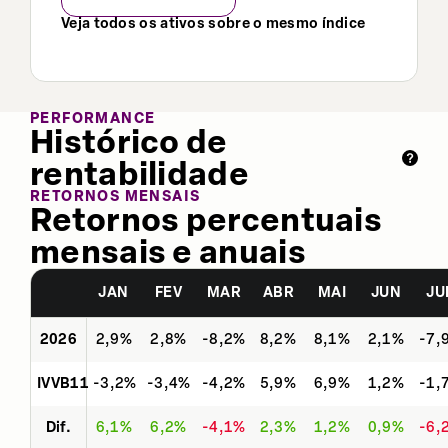
Veja todos os ativos sobre o mesmo índice
PERFORMANCE
Histórico de
rentabilidade
RETORNOS MENSAIS
Retornos percentuais
mensais e anuais
JAN
FEV
MAR
ABR
MAI
JUN
JU
2026
2,9%
2,8%
-8,2%
8,2%
8,1%
2,1%
-7,
IVVB11
-3,2%
-3,4%
-4,2%
5,9%
6,9%
1,2%
-1,
Dif.
6,1%
6,2%
-4,1%
2,3%
1,2%
0,9%
-6,