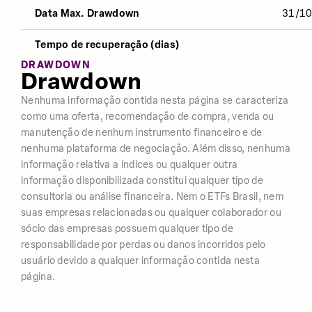
Data Max. Drawdown
31/1
Desvio Padrão
23,26%
19,92%
17,5
Tempo de recuperação (dias)
Índice Sharpe
0,15
0,47
0,46
DRAWDOWN
Drawdown
Retorno
10,32%
23,94%
76,3
Nenhuma informação contida nesta página se caracteriza
como uma oferta, recomendação de compra, venda ou
manutenção de nenhum instrumento financeiro e de
nenhuma plataforma de negociação. Além disso, nenhuma
informação relativa a índices ou qualquer outra
informação disponibilizada constitui qualquer tipo de
consultoria ou análise financeira. Nem o ETFs Brasil, nem
suas empresas relacionadas ou qualquer colaborador ou
sócio das empresas possuem qualquer tipo de
responsabilidade por perdas ou danos incorridos pelo
usuário devido a qualquer informação contida nesta
página.