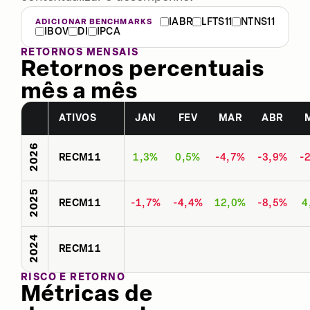
IABR
LFTS11
NTNS11
ADICIONAR BENCHMARKS
IBOV
DI
IPCA
RETORNOS MENSAIS
Retornos percentuais
mês a mês
ATIVOS
JAN
FEV
MAR
ABR
2026
RECM11
1,3%
0,5%
-4,7%
-3,9%
-
2025
RECM11
-1,7%
-4,4%
12,0%
-8,5%
4
2024
RECM11
RISCO E RETORNO
Métricas de