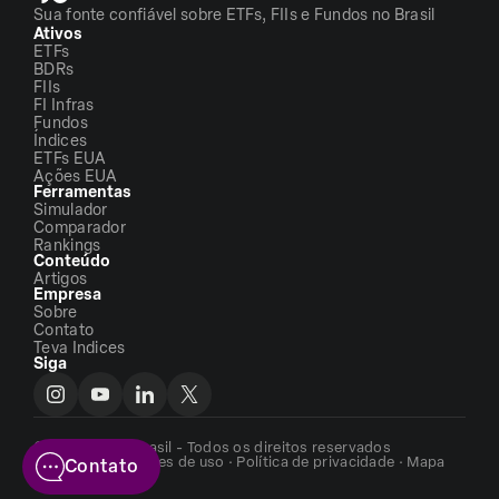
Sua fonte confiável sobre ETFs, FIIs e Fundos no Brasil
Ativos
ETFs
BDRs
FIIs
FI Infras
Fundos
Índices
ETFs EUA
Ações EUA
Ferramentas
Simulador
Comparador
Rankings
Conteúdo
Artigos
Empresa
Sobre
Contato
Teva Indices
Siga
©2026 - ETFs Brasil - Todos os direitos reservados
Termos e condições de uso
·
Política de privacidade
·
Mapa
Contato
do site