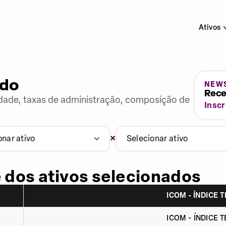
Ativos
ado
NEW
Rece
lidade, taxas de administração, composição de
Insc
×
onar ativo
Selecionar ativo
 dos ativos selecionados
ICOM - ÍNDICE T
ICOM - ÍNDICE T