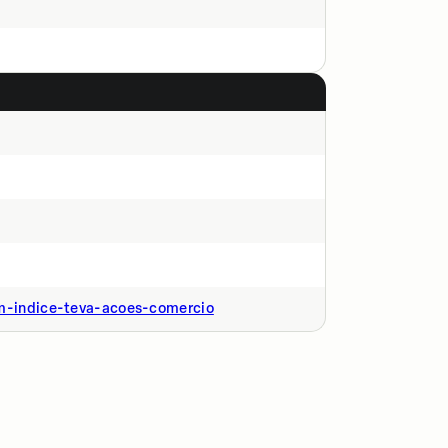
om-indice-teva-acoes-comercio