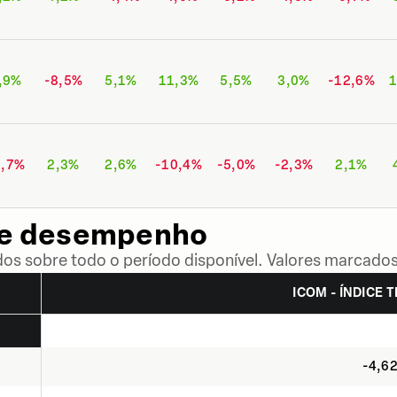
,9%
-8,5%
5,1%
11,3%
5,5%
3,0%
-12,6%
1
6,7%
2,3%
2,6%
-10,4%
-5,0%
-2,3%
2,1%
de desempenho
dos sobre todo o período disponível. Valores marcados
ICOM - ÍNDICE T
-4,6