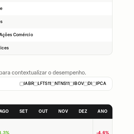
ce
s
 Ações Comércio
dices
 para contextualizar o desempenho.
IABR
LFTS11
NTNS11
IBOV
DI
IPCA
AGO
SET
OUT
NOV
DEZ
ANO
3,3%
-4,6%