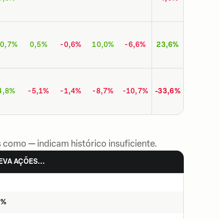
0,7%
0,5%
-0,6%
10,0%
-6,6%
23,6%
4,8%
-5,1%
-1,4%
-8,7%
-10,7%
-33,6%
 como — indicam histórico insuficiente.
EVA AÇÕES...
2%