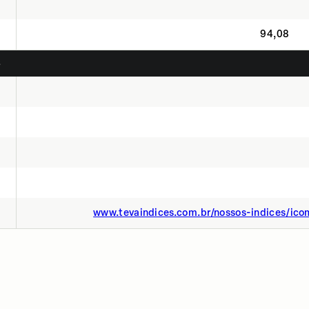
94,08
S
www.tevaindices.com.br/nossos-indices/ic