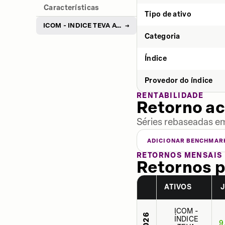
Características
Tipo de ativo
ICOM - ÍNDICE TEVA AÇÕES COMÉRCIO
→
Categoria
Índice
Provedor do índice
RENTABILIDADE
Retorno a
Séries rebaseadas em
ADICIONAR BENCHMAR
RETORNOS MENSAIS
Retornos p
ATIVOS
ICOM -
2026
ÍNDICE
9