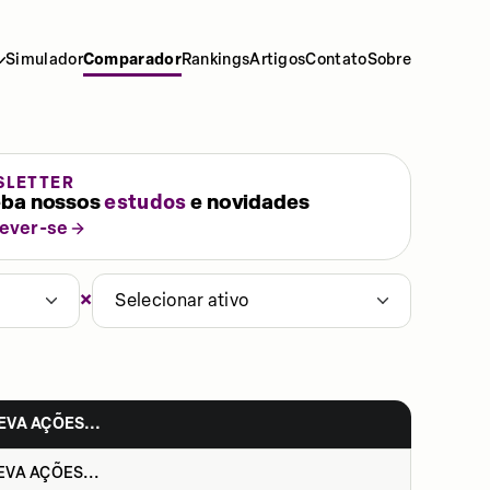
Simulador
Comparador
Rankings
Artigos
Contato
Sobre
SLETTER
ba nossos
estudos
e novidades
rever-se
×
Selecionar ativo
EVA AÇÕES...
EVA AÇÕES...