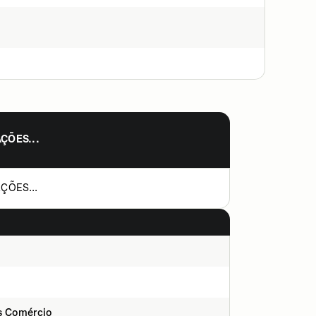
AÇÕES...
AÇÕES...
s Comércio