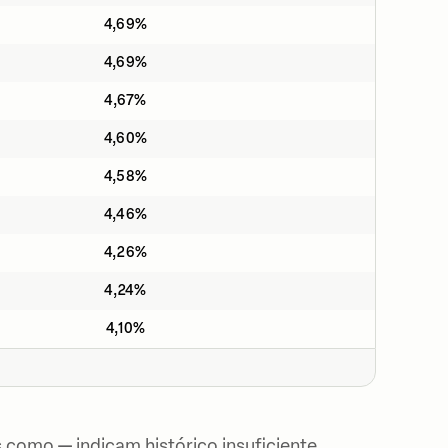
4,69%
4,69%
4,67%
4,60%
4,58%
4,46%
4,26%
4,24%
4,10%
 como — indicam histórico insuficiente.