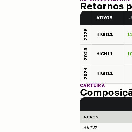
Retornos p
ATIVOS
2026
HIGH11
1
2025
HIGH11
1
2024
HIGH11
CARTEIRA
Composição
ATIVOS
HAPV3