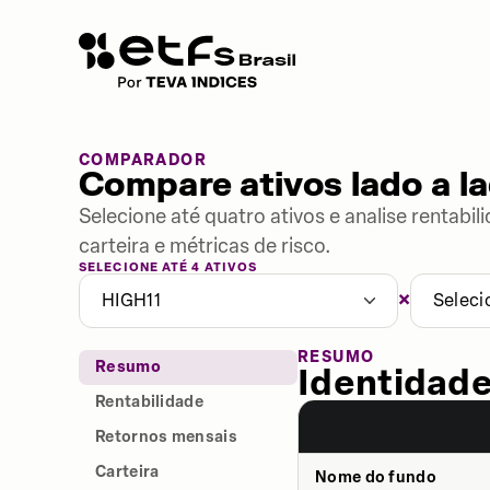
COMPARADOR
Compare ativos lado a l
Selecione até quatro ativos e analise rentabi
carteira e métricas de risco.
SELECIONE ATÉ 4 ATIVOS
×
HIGH11
Seleci
RESUMO
Resumo
Identidade
Rentabilidade
Retornos mensais
Carteira
Nome do fundo