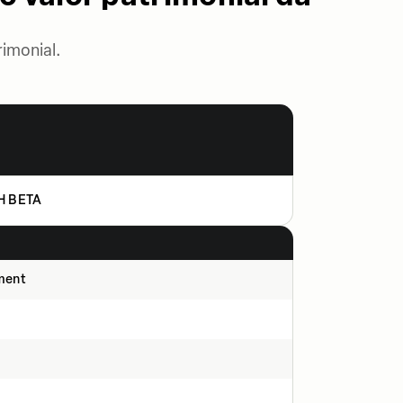
imonial.
H BETA
ment