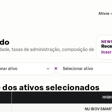
Ativos
ado
NEW
Rece
lidade, taxas de administração, composição de
Insc
×
onar ativo
Selecionar ativo
 dos ativos selecionados
HIGH
NU IBOV SMART