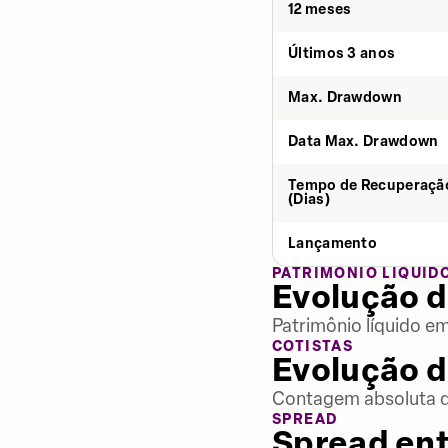
12 meses
Últimos 3 anos
Max. Drawdown
Data Max. Drawdown
Tempo de Recuperaçã
(Dias)
Lançamento
PATRIMÔNIO LÍQUID
Evolução d
Patrimônio líquido e
COTISTAS
Evolução d
Contagem absoluta de
SPREAD
Spread ent