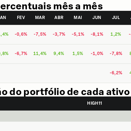
ercentuais mês a mês
JAN
FEV
MAR
ABR
MAI
JUN
JUL
1,4%
-0,6%
-7,5%
-3,7%
-5,1%
-8,1%
1,2%
0,8%
-6,7%
11,4%
9,4%
1,5%
-1,0%
-7,8%
-6,2%
 do portfólio de cada ativo
HIGH11