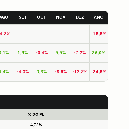
AGO
SET
OUT
NOV
DEZ
ANO
-4,3%
-16,6%
8,1%
1,6%
-0,4%
5,5%
-7,2%
25,0%
4,4%
-4,3%
0,3%
-8,6%
-12,2%
-24,6%
% DO PL
4,72%