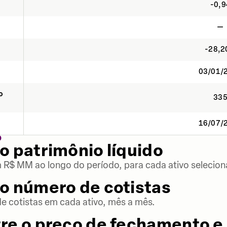
-0,9
—
-28,
03/01/
o
33
16/07/
O
o patrimônio líquido
m R$ MM ao longo do período, para cada ativo selecion
o número de cotistas
 cotistas em cada ativo, mês a mês.
re o preço de fechamento e 