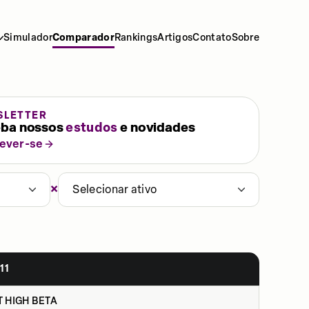
Simulador
Comparador
Rankings
Artigos
Contato
Sobre
SLETTER
ba nossos
estudos
e novidades
rever-se
×
Selecionar ativo
11
 HIGH BETA