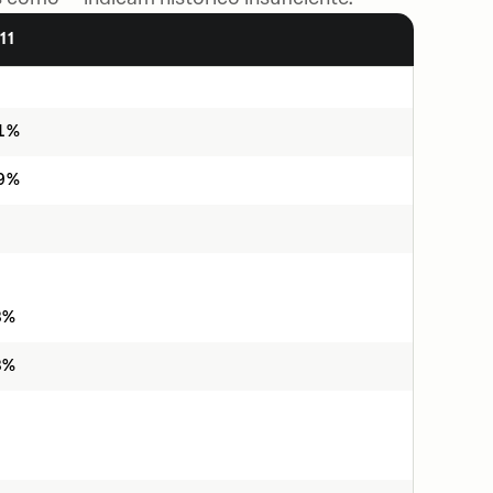
11
61%
19%
3%
3%