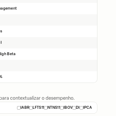
nagement
s
il
High Beta
0%
 para contextualizar o desempenho.
IABR
LFTS11
NTNS11
IBOV
DI
IPCA