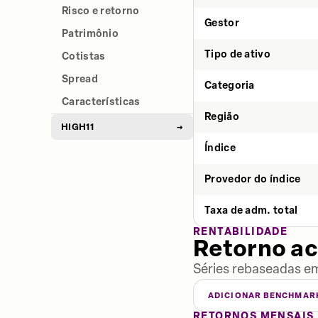
Risco e retorno
Gestor
Patrimônio
Tipo de ativo
Cotistas
Spread
Categoria
Características
Região
HIGH11
→
Índice
Provedor do índice
Taxa de adm. total
RENTABILIDADE
Retorno a
Séries rebaseadas em
ADICIONAR BENCHMAR
RETORNOS MENSAIS