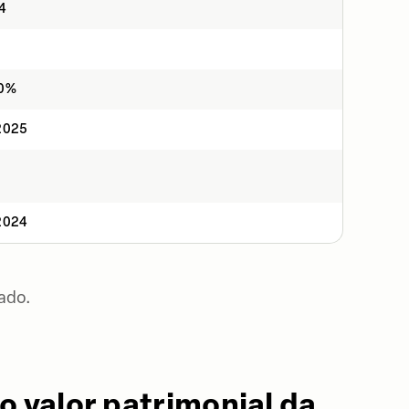
4
20%
2025
5
2024
ado.
o valor patrimonial da