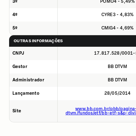
3º
POMO4 - 5,49%
4º
CYRE3 - 4,83%
5º
CMIG4 - 4,69%
OUTRAS INFORMAÇÕES
CNPJ
17.817.528/0001-
Gestor
BB DTVM
Administrador
BB DTVM
Lançamento
28/05/2014
www.bb.com.br/pbb/pagina-
Site
dtvm/fundos/etf/bb-etf-s&p-divi