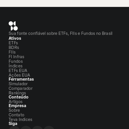
Sua fonte confiável sobre ETFs, FIIs e Fundos no Brasil
Ativos
ETFs
BDRs
FIIs
FI Infras
Fundos
Índices
ETFs EUA
Ações EUA
Ferramentas
Simulador
Comparador
Rankings
Conteúdo
Artigos
Empresa
Sobre
Contato
Teva Indices
Siga