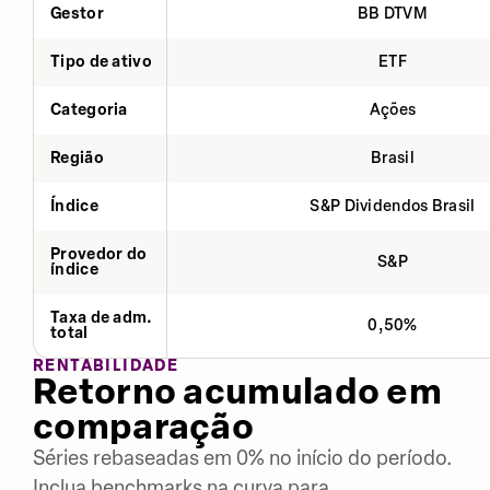
Gestor
BB DTVM
Tipo de ativo
ETF
Categoria
Ações
Região
Brasil
Índice
S&P Dividendos Brasil
Provedor do
S&P
índice
Taxa de adm.
0,50%
total
RENTABILIDADE
Retorno acumulado em
comparação
Séries rebaseadas em 0% no início do período.
Inclua benchmarks na curva para