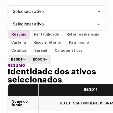
Selecionar ativo
Selecionar ativo
Resumo
Rentabilidade
Retornos mensais
Carteira
Risco e retorno
Patrimônio
Cotistas
Spread
Características
BBSD11
ECOO11
→
→
RESUMO
Identidade dos ativos
selecionados
BBSD11
Nome do
BB ETF S&P DIVIDENDOS BRAS
fundo