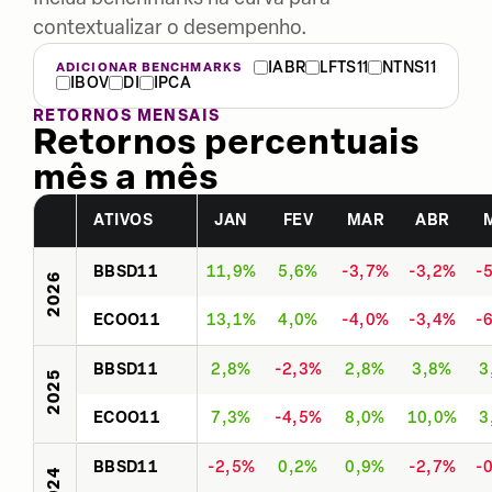
contextualizar o desempenho.
IABR
LFTS11
NTNS11
ADICIONAR BENCHMARKS
IBOV
DI
IPCA
RETORNOS MENSAIS
Retornos percentuais
mês a mês
ATIVOS
JAN
FEV
MAR
ABR
BBSD11
11,9%
5,6%
-3,7%
-3,2%
-
2026
ECOO11
13,1%
4,0%
-4,0%
-3,4%
-
BBSD11
2,8%
-2,3%
2,8%
3,8%
3
2025
ECOO11
7,3%
-4,5%
8,0%
10,0%
3
BBSD11
-2,5%
0,2%
0,9%
-2,7%
-
2024