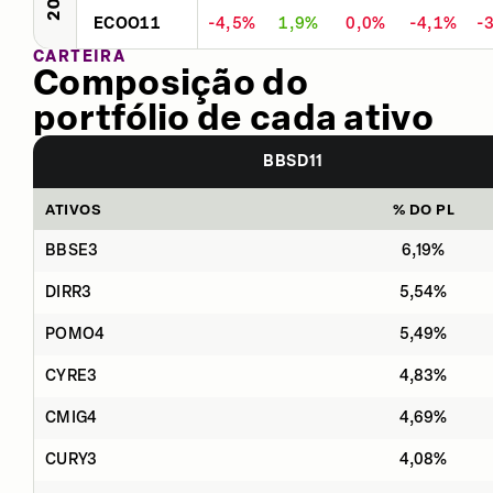
ECOO11
-4,5%
1,9%
0,0%
-4,1%
-
CARTEIRA
Composição do
portfólio de cada ativo
BBSD11
ATIVOS
% DO PL
BBSE3
6,19%
DIRR3
5,54%
POMO4
5,49%
CYRE3
4,83%
CMIG4
4,69%
CURY3
4,08%