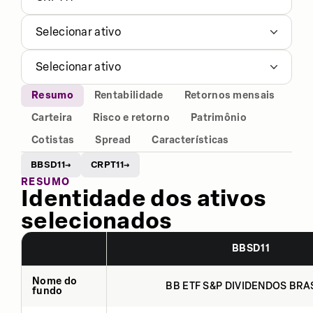
Selecionar ativo
Selecionar ativo
Resumo
Rentabilidade
Retornos mensais
Carteira
Risco e retorno
Patrimônio
Cotistas
Spread
Características
BBSD11
CRPT11
→
→
RESUMO
Identidade dos ativos
selecionados
BBSD11
Nome do
BB ETF S&P DIVIDENDOS BRAS
fundo