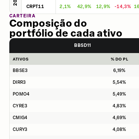
CRPT11
2,1%
42,9%
12,9%
-14,3%
1
CARTEIRA
Composição do
portfólio de cada ativo
BBSD11
ATIVOS
% DO PL
BBSE3
6,19%
DIRR3
5,54%
POMO4
5,49%
CYRE3
4,83%
CMIG4
4,69%
CURY3
4,08%