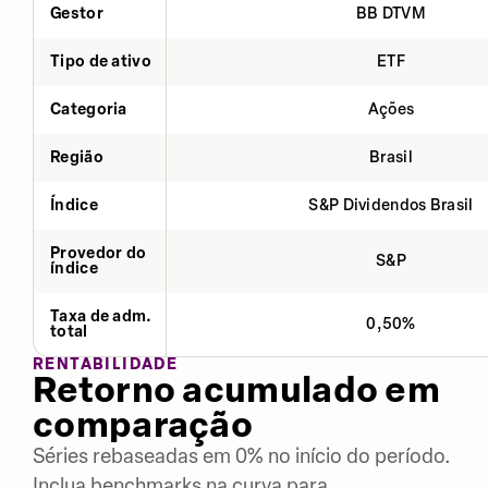
Gestor
BB DTVM
Tipo de ativo
ETF
Categoria
Ações
Região
Brasil
Índice
S&P Dividendos Brasil
Provedor do
S&P
índice
Taxa de adm.
0,50%
total
RENTABILIDADE
Retorno acumulado em
comparação
Séries rebaseadas em 0% no início do período.
Inclua benchmarks na curva para