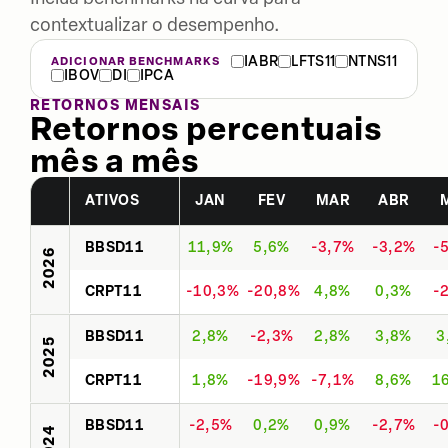
contextualizar o desempenho.
IABR
LFTS11
NTNS11
ADICIONAR BENCHMARKS
IBOV
DI
IPCA
RETORNOS MENSAIS
Retornos percentuais
mês a mês
ATIVOS
JAN
FEV
MAR
ABR
BBSD11
11,9%
5,6%
-3,7%
-3,2%
-
2026
CRPT11
-10,3%
-20,8%
4,8%
0,3%
-
BBSD11
2,8%
-2,3%
2,8%
3,8%
3
2025
CRPT11
1,8%
-19,9%
-7,1%
8,6%
1
BBSD11
-2,5%
0,2%
0,9%
-2,7%
-
2024