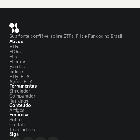
Sua fonte confiável sobre ETFs, FIIs e Fundos no Brasil
Ativos
ETFs
BDRs
FIIs
FI Infras
Fundos
Índices
ETFs EUA
Ações EUA
Ferramentas
Simulador
Comparador
Rankings
Conteúdo
Artigos
Empresa
Sobre
Contato
Teva Indices
Siga