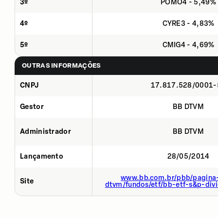
3º
POMO4 - 5,49%
4º
CYRE3 - 4,83%
5º
CMIG4 - 4,69%
OUTRAS INFORMAÇÕES
CNPJ
17.817.528/0001-
Gestor
BB DTVM
Administrador
BB DTVM
Lançamento
28/05/2014
www.bb.com.br/pbb/pagina-
Site
dtvm/fundos/etf/bb-etf-s&p-divi