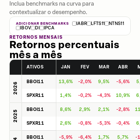
Inclua benchmarks na curva para
contextualizar o desempenho.
IABR
LFTS11
NTNS11
ADICIONAR BENCHMARKS
IBOV
DI
IPCA
RETORNOS MENSAIS
Retornos percentuais
mês a mês
ATIVOS
JAN
FEV
MAR
ABR
BBOI11
13,6%
-2,0%
9,5%
-5,6%
5
2026
SPXR11
1,4%
-0,2%
-4,3%
10,9%
6
BBOI11
8,6%
2,9%
2,1%
-2,8%
1
2025
SPXR11
2,6%
-0,8%
-5,3%
-0,4%
6
BBOI11
-5,9%
-6,4%
1,7%
5,7%
-