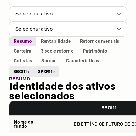
Selecionar ativo
Selecionar ativo
Resumo
Rentabilidade
Retornos mensais
Carteira
Risco e retorno
Patrimônio
Cotistas
Spread
Características
BBOI11
SPXR11
→
→
RESUMO
Identidade dos ativos
selecionados
BBOI11
Nome do
BB ETF ÍNDICE FUTURO DE BO
fundo