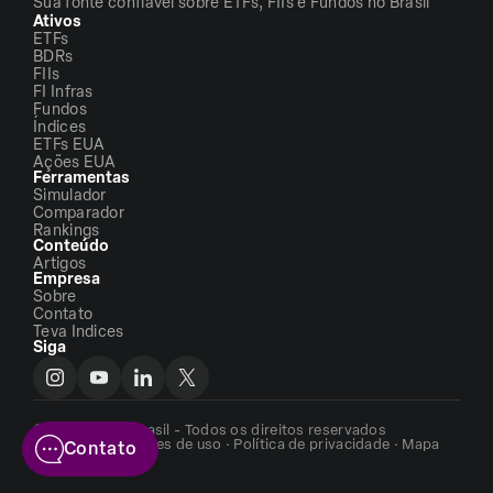
Sua fonte confiável sobre ETFs, FIIs e Fundos no Brasil
Ativos
ETFs
BDRs
FIIs
FI Infras
Fundos
Índices
ETFs EUA
Ações EUA
Ferramentas
Simulador
Comparador
Rankings
Conteúdo
Artigos
Empresa
Sobre
Contato
Teva Indices
Siga
©2026 - ETFs Brasil - Todos os direitos reservados
Termos e condições de uso
·
Política de privacidade
·
Mapa
Contato
do site