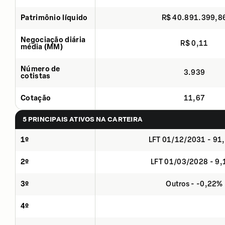
Patrimônio líquido
R$ 40.891.399,8
Negociação diária
R$ 0,11
média (MM)
Número de
3.939
cotistas
Cotação
11,67
5 PRINCIPAIS ATIVOS NA CARTEIRA
1º
LFT 01/12/2031 - 91
2º
LFT 01/03/2028 - 9
3º
Outros - -0,22%
4º