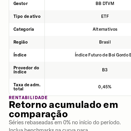
Gestor
BB DTVM
Tipo de ativo
ETF
Categoria
Alternativos
Região
Brasil
Índice
Índice Futuro de Boi Gordo 
Provedor do
B3
índice
Taxa de adm.
0,45%
total
RENTABILIDADE
Retorno acumulado em
comparação
Séries rebaseadas em 0% no início do período.
Inclua benchmarks na curva para