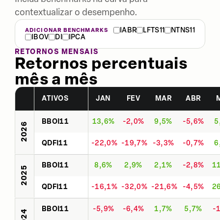
contextualizar o desempenho.
IABR
LFTS11
NTNS11
ADICIONAR BENCHMARKS
IBOV
DI
IPCA
RETORNOS MENSAIS
Retornos percentuais
mês a mês
ATIVOS
JAN
FEV
MAR
ABR
BBOI11
13,6%
-2,0%
9,5%
-5,6%
5
2026
QDFI11
-22,0%
-19,7%
-3,3%
-0,7%
6
BBOI11
8,6%
2,9%
2,1%
-2,8%
1
2025
QDFI11
-16,1%
-32,0%
-21,6%
-4,5%
2
BBOI11
-5,9%
-6,4%
1,7%
5,7%
-
2024