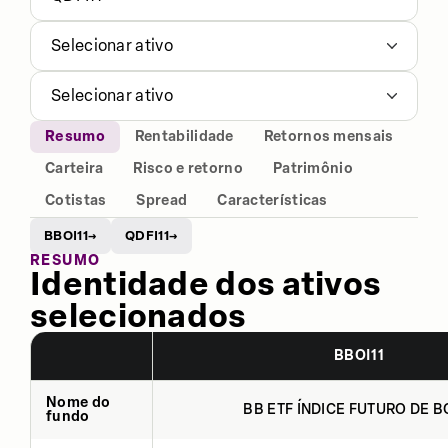
Selecionar ativo
Selecionar ativo
Resumo
Rentabilidade
Retornos mensais
Carteira
Risco e retorno
Patrimônio
Cotistas
Spread
Características
BBOI11
QDFI11
→
→
RESUMO
Identidade dos ativos
selecionados
BBOI11
Nome do
BB ETF ÍNDICE FUTURO DE BO
fundo