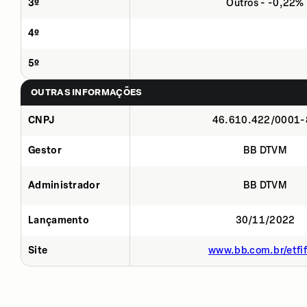
3º
Outros - -0,22%
4º
5º
OUTRAS INFORMAÇÕES
CNPJ
46.610.422/0001-
Gestor
BB DTVM
Administrador
BB DTVM
Lançamento
30/11/2022
Site
www.bb.com.br/etfif