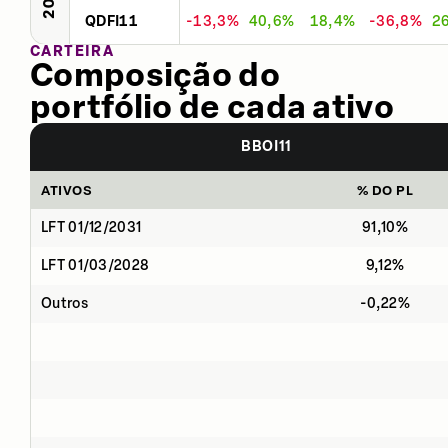
QDFI11
-13,3%
40,6%
18,4%
-36,8%
2
CARTEIRA
Composição do
portfólio de cada ativo
BBOI11
ATIVOS
% DO PL
LFT 01/12/2031
91,10%
LFT 01/03/2028
9,12%
Outros
-0,22%