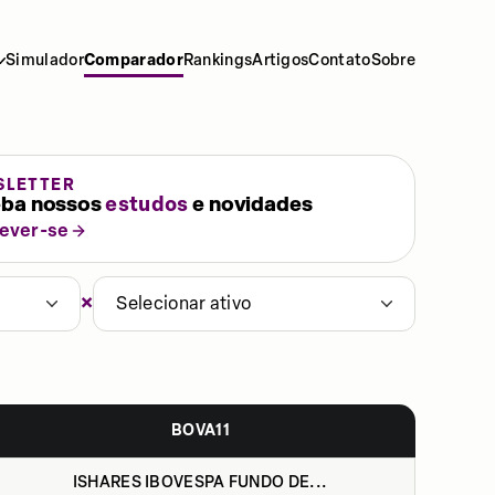
Simulador
Comparador
Rankings
Artigos
Contato
Sobre
SLETTER
ba nossos
estudos
e novidades
rever-se
×
Selecionar ativo
BOVA11
ISHARES IBOVESPA FUNDO DE...