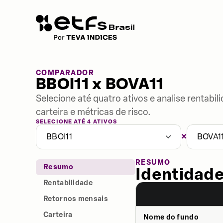
COMPARADOR
BBOI11 x BOVA11
Selecione até quatro ativos e analise rentabi
carteira e métricas de risco.
SELECIONE ATÉ 4 ATIVOS
×
BBOI11
BOVA1
RESUMO
Resumo
Identidade
Rentabilidade
Retornos mensais
Carteira
Nome do fundo