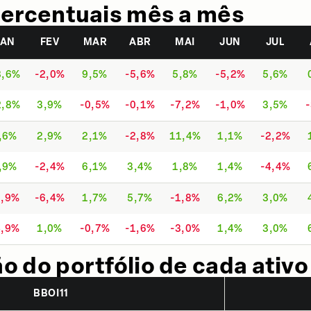
ercentuais mês a mês
JAN
FEV
MAR
ABR
MAI
JUN
JUL
3,6%
-2,0%
9,5%
-5,6%
5,8%
-5,2%
5,6%
2,8%
3,9%
-0,5%
-0,1%
-7,2%
-1,0%
3,5%
,6%
2,9%
2,1%
-2,8%
11,4%
1,1%
-2,2%
,9%
-2,4%
6,1%
3,4%
1,8%
1,4%
-4,4%
5,9%
-6,4%
1,7%
5,7%
-1,8%
6,2%
3,0%
4,9%
1,0%
-0,7%
-1,6%
-3,0%
1,4%
3,0%
 do portfólio de cada ativo
BBOI11