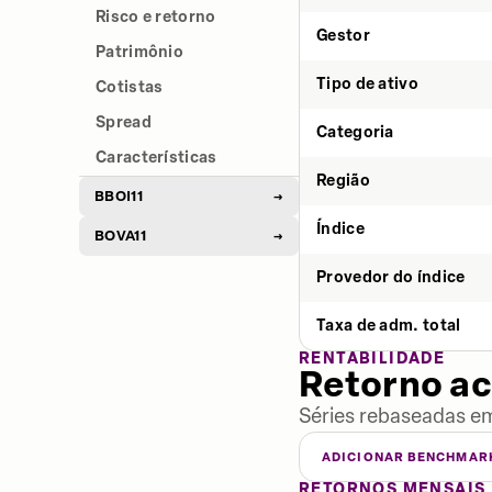
Risco e retorno
Gestor
Patrimônio
Tipo de ativo
Cotistas
Spread
Categoria
Características
Região
BBOI11
→
Índice
BOVA11
→
Provedor do índice
Taxa de adm. total
RENTABILIDADE
Retorno a
Séries rebaseadas em
ADICIONAR BENCHMAR
RETORNOS MENSAIS