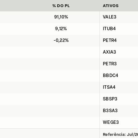
% DO PL
ATIVOS
91,10%
VALE3
9,12%
ITUB4
-0,22%
PETR4
AXIA3
PETR3
BBDC4
ITSA4
SBSP3
B3SA3
WEGE3
Referência: Jul/