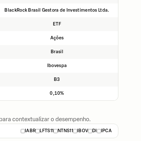
BlackRock Brasil Gestora de Investimentos Ltda.
ETF
Ações
Brasil
Ibovespa
B3
0,10%
 para contextualizar o desempenho.
IABR
LFTS11
NTNS11
IBOV
DI
IPCA