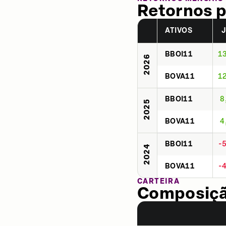
Retornos p
ATIVOS
BBOI11
1
2026
BOVA11
1
BBOI11
8
2025
BOVA11
4
BBOI11
-
2024
BOVA11
-
CARTEIRA
Composição