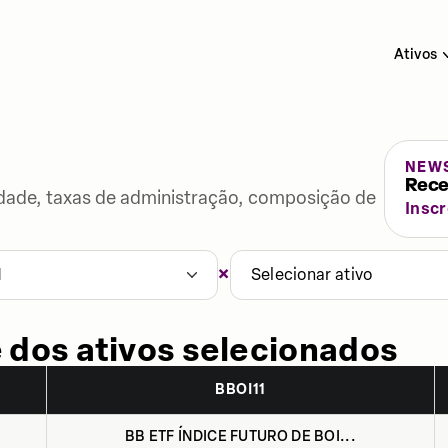
Ativos
NEW
Rece
lidade, taxas de administração, composição de
Insc
×
1
Selecionar ativo
 dos ativos selecionados
BBOI11
BB ETF ÍNDICE FUTURO DE BOI...