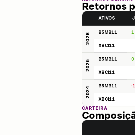
Retornos p
ATIVOS
B5MB11
1
2026
XBCI11
B5MB11
0
2025
XBCI11
B5MB11
-
2024
XBCI11
CARTEIRA
Composição