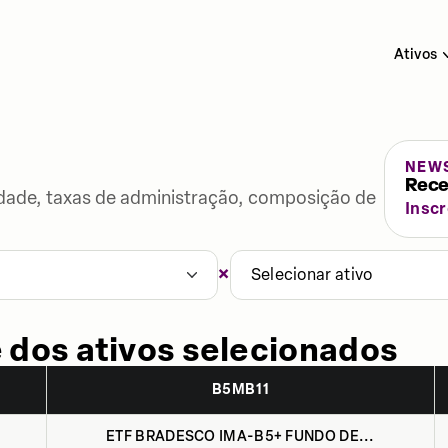
Ativos
NEW
Rece
lidade, taxas de administração, composição de
Insc
×
Selecionar ativo
 dos ativos selecionados
B5MB11
ETF BRADESCO IMA-B5+ FUNDO DE...