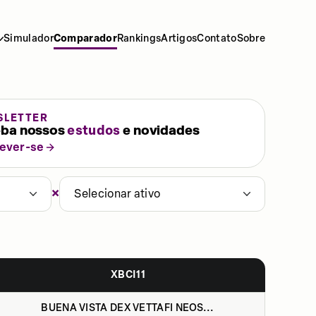
Simulador
Comparador
Rankings
Artigos
Contato
Sobre
SLETTER
ba nossos
estudos
e novidades
rever-se
×
Selecionar ativo
XBCI11
BUENA VISTA DEX VETTAFI NEOS...