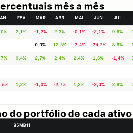
ercentuais mês a mês
JAN
FEV
MAR
ABR
MAI
JUN
JUL
,0%
2,1%
-1,2%
2,3%
-0,1%
-2,1%
0,6%
0,0%
12,3%
-3,4%
-24,7%
8,8%
,7%
0,4%
2,7%
2,4%
2,4%
1,6%
-1,4%
1,5%
1,2%
-1,0%
-2,7%
1,2%
-2,0%
2,8%
 do portfólio de cada ativo
B5MB11