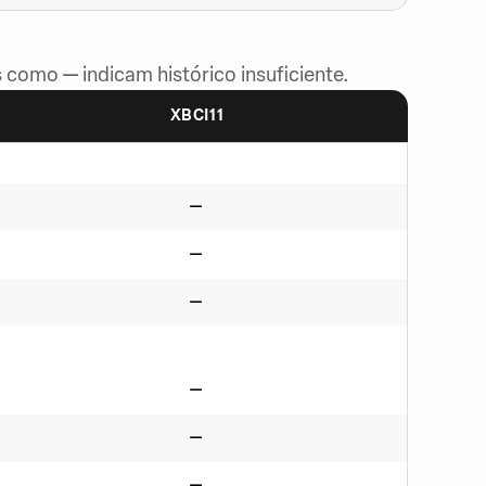
 como — indicam histórico insuficiente.
XBCI11
—
—
—
—
—
—