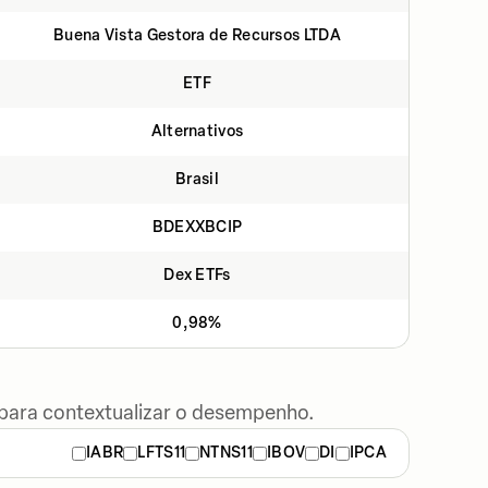
Buena Vista Gestora de Recursos LTDA
ETF
Alternativos
Brasil
BDEXXBCIP
Dex ETFs
0,98%
 para contextualizar o desempenho.
IABR
LFTS11
NTNS11
IBOV
DI
IPCA