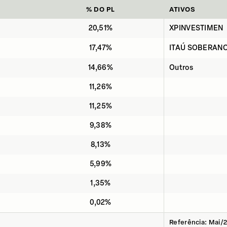
% DO PL
ATIVOS
20,51%
XPINVESTIMEN
17,47%
ITAÚ SOBERANO
14,66%
Outros
11,26%
11,25%
9,38%
8,13%
5,99%
1,35%
0,02%
Referência: Mai/