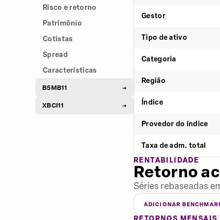
Risco e retorno
Gestor
Patrimônio
Tipo de ativo
Cotistas
Spread
Categoria
Características
Região
B5MB11
→
Índice
XBCI11
→
Provedor do índice
Taxa de adm. total
RENTABILIDADE
Retorno a
Séries rebaseadas em
ADICIONAR BENCHMAR
RETORNOS MENSAIS