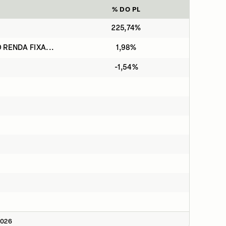
% DO PL
225,74%
 RENDA FIXA...
1,98%
-1,54%
2026