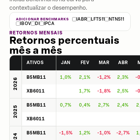
contextualizar o desempenho.
IABR
LFTS11
NTNS11
ADICIONAR BENCHMARKS
IBOV
DI
IPCA
RETORNOS MENSAIS
Retornos percentuais
mês a mês
ATIVOS
JAN
FEV
MAR
ABR
B5MB11
1,0%
2,1%
-1,2%
2,3%
-
2026
XB6011
1,7%
-1,8%
2,5%
-
B5MB11
0,7%
0,4%
2,7%
2,4%
2
2025
XB6011
B5MB11
-1,5%
1,2%
-1,0%
-2,7%
1
2024