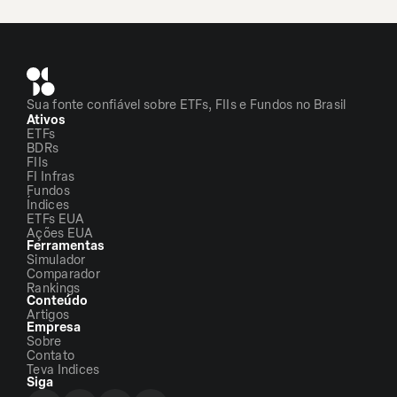
Sua fonte confiável sobre ETFs, FIIs e Fundos no Brasil
Ativos
ETFs
BDRs
FIIs
FI Infras
Fundos
Índices
ETFs EUA
Ações EUA
Ferramentas
Simulador
Comparador
Rankings
Conteúdo
Artigos
Empresa
Sobre
Contato
Teva Indices
Siga