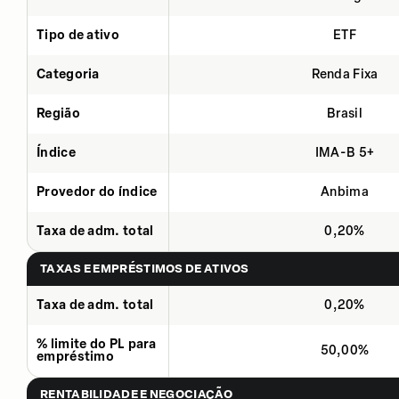
Tipo de ativo
ETF
Categoria
Renda Fixa
Região
Brasil
Índice
IMA-B 5+
Provedor do índice
Anbima
Taxa de adm. total
0,20%
TAXAS E EMPRÉSTIMOS DE ATIVOS
Taxa de adm. total
0,20%
% limite do PL para
50,00%
empréstimo
RENTABILIDADE E NEGOCIAÇÃO