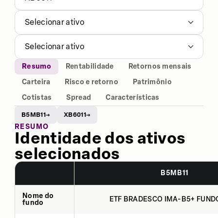
Selecionar ativo
Selecionar ativo
Resumo
Rentabilidade
Retornos mensais
Carteira
Risco e retorno
Patrimônio
Cotistas
Spread
Características
B5MB11
XB6011
→
→
RESUMO
Identidade dos ativos
selecionados
B5MB11
Nome do
ETF BRADESCO IMA-B5+ FUNDO
fundo