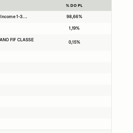
% DO PL
Income 1-3...
98,66%
1,19%
NO FIF CLASSE
0,15%