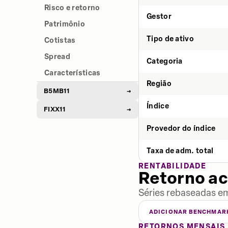
Risco e retorno
Gestor
Patrimônio
Tipo de ativo
Cotistas
Spread
Categoria
Características
Região
B5MB11
→
Índice
FIXX11
→
Provedor do índice
Taxa de adm. total
RENTABILIDADE
Retorno a
Séries rebaseadas em
ADICIONAR BENCHMAR
RETORNOS MENSAIS