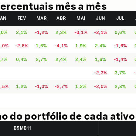
ercentuais mês a mês
JAN
FEV
MAR
ABR
MAI
JUN
JUL
,0%
2,1%
-1,2%
2,3%
-0,1%
-2,1%
0,6%
4,0%
-2,6%
1,6%
-4,1%
1,9%
2,4%
-1,6%
,7%
0,4%
2,7%
2,4%
2,4%
1,6%
-1,4%
-2,3%
3,7%
1,5%
1,2%
-1,0%
-2,7%
1,2%
-2,0%
2,8%
 do portfólio de cada ativo
B5MB11