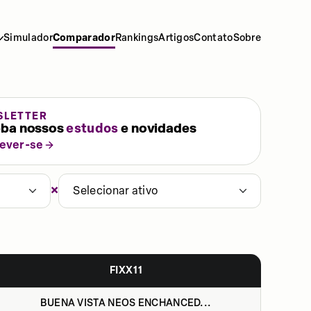
Simulador
Comparador
Rankings
Artigos
Contato
Sobre
SLETTER
ba nossos
estudos
e novidades
rever-se
×
Selecionar ativo
FIXX11
BUENA VISTA NEOS ENCHANCED...