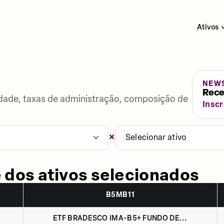
Ativos
NEW
Rece
lidade, taxas de administração, composição de
Insc
×
Selecionar ativo
 dos ativos selecionados
B5MB11
ETF BRADESCO IMA-B5+ FUNDO DE...