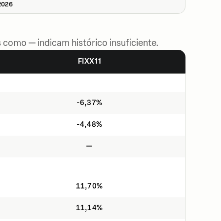
2026
 como — indicam histórico insuficiente.
FIXX11
-6,37%
-4,48%
—
11,70%
11,14%