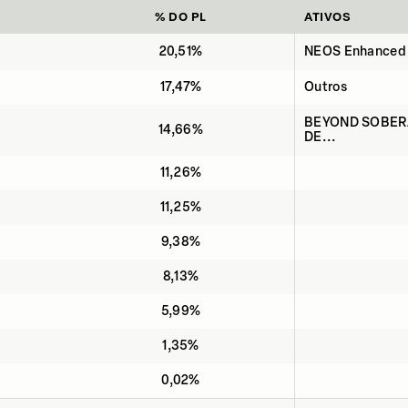
% DO PL
ATIVOS
20,51%
NEOS Enhanced 
17,47%
Outros
BEYOND SOBERA
14,66%
DE...
11,26%
11,25%
9,38%
8,13%
5,99%
1,35%
0,02%