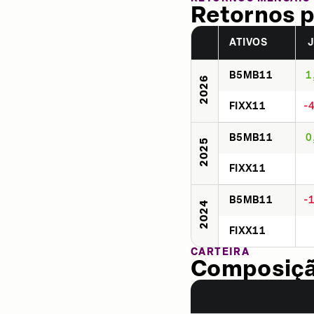
Retornos p
ATIVOS
B5MB11
1
2026
FIXX11
-
B5MB11
0
2025
FIXX11
B5MB11
-
2024
FIXX11
CARTEIRA
Composição