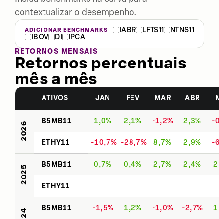
contextualizar o desempenho.
IABR
LFTS11
NTNS11
ADICIONAR BENCHMARKS
IBOV
DI
IPCA
RETORNOS MENSAIS
Retornos percentuais
mês a mês
ATIVOS
JAN
FEV
MAR
ABR
B5MB11
1,0%
2,1%
-1,2%
2,3%
-
2026
ETHY11
-10,7%
-28,7%
8,7%
2,9%
-
B5MB11
0,7%
0,4%
2,7%
2,4%
2
2025
ETHY11
B5MB11
-1,5%
1,2%
-1,0%
-2,7%
1
2024