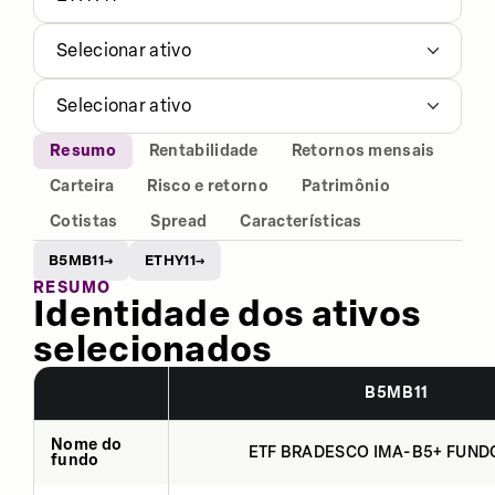
Selecionar ativo
Selecionar ativo
Resumo
Rentabilidade
Retornos mensais
Carteira
Risco e retorno
Patrimônio
Cotistas
Spread
Características
B5MB11
ETHY11
→
→
RESUMO
Identidade dos ativos
selecionados
B5MB11
Nome do
ETF BRADESCO IMA-B5+ FUNDO
fundo