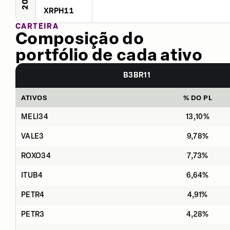
XRPH11
CARTEIRA
Composição do
portfólio de cada ativo
B3BR11
ATIVOS
% DO PL
MELI34
13,10%
VALE3
9,78%
ROXO34
7,73%
ITUB4
6,64%
PETR4
4,91%
PETR3
4,28%