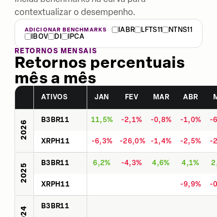
contextualizar o desempenho.
IABR
LFTS11
NTNS11
ADICIONAR BENCHMARKS
IBOV
DI
IPCA
RETORNOS MENSAIS
Retornos percentuais
mês a mês
ATIVOS
JAN
FEV
MAR
ABR
B3BR11
11,5%
-2,1%
-0,8%
-1,0%
-
2026
XRPH11
-6,3%
-26,0%
-1,4%
-2,5%
-
B3BR11
6,2%
-4,3%
4,6%
4,1%
2
2025
XRPH11
-9,9%
-
B3BR11
2024