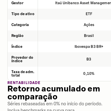
Gestor
Itaú Unibanco Asset Managemen
Tipo de ativo
ETF
Categoria
Ações
Região
Brasil
Índice
Ibovespa B3 BR+
Provedor do
B3
índice
Taxa de adm.
0,10%
total
RENTABILIDADE
Retorno acumulado em
comparação
Séries rebaseadas em 0% no início do período.
Inclua benchmarks na curva para