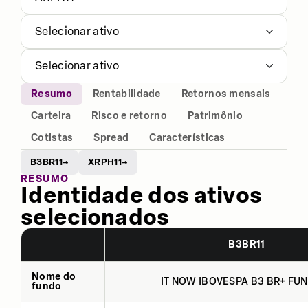
Selecionar ativo
Selecionar ativo
Resumo
Rentabilidade
Retornos mensais
Carteira
Risco e retorno
Patrimônio
Cotistas
Spread
Características
B3BR11
XRPH11
→
→
RESUMO
Identidade dos ativos
selecionados
B3BR11
Nome do
IT NOW IBOVESPA B3 BR+ FUN
fundo