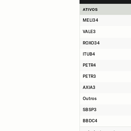
ATIVOS
MELI34
VALE3
ROXO34
ITUB4
PETR4
PETR3
AXIA3
Outros
SBSP3
BBDC4