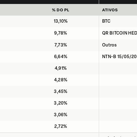
% DO PL
ATIVOS
13,10%
BTC
9,78%
QR BITCOIN HED
7,73%
Outros
6,64%
NTN-B 15/05/2
4,91%
4,28%
3,45%
3,20%
3,06%
2,72%