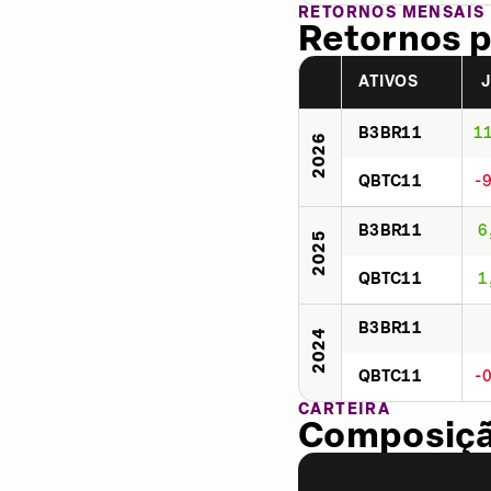
RETORNOS MENSAIS
Retornos p
ATIVOS
B3BR11
1
2026
QBTC11
-
B3BR11
6
2025
QBTC11
1
B3BR11
2024
QBTC11
-
CARTEIRA
Composição