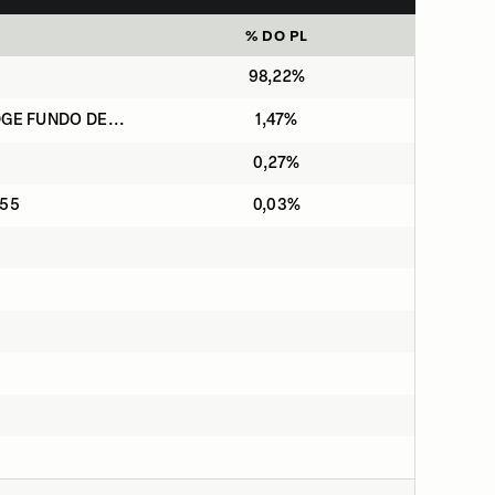
% DO PL
98,22%
GE FUNDO DE...
1,47%
0,27%
055
0,03%