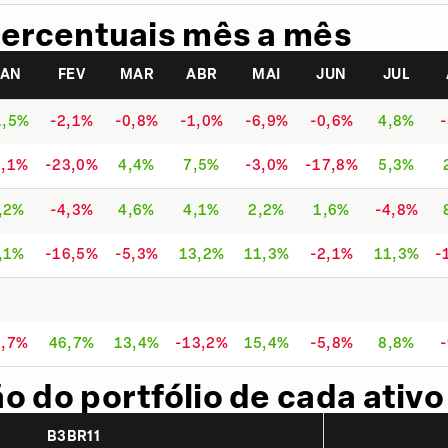
ercentuais mês a mês
JAN
FEV
MAR
ABR
MAI
JUN
JUL
1,5%
-2,1%
-0,8%
-1,0%
-6,9%
-0,6%
4,8%
9,1%
-23,0%
4,4%
7,5%
-3,0%
-17,8%
5,3%
,2%
-4,3%
4,6%
4,1%
2,2%
1,6%
-4,8%
,1%
-16,5%
-5,3%
13,2%
11,3%
-2,1%
11,3%
-
0,7%
46,7%
13,4%
-13,2%
15,4%
-5,8%
8,8%
 do portfólio de cada ativo
B3BR11