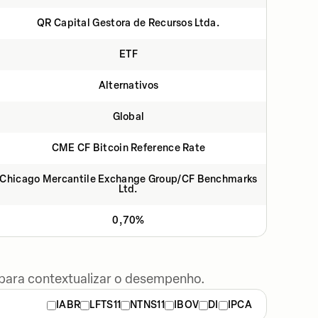
QR Capital Gestora de Recursos Ltda.
ETF
Alternativos
Global
CME CF Bitcoin Reference Rate
Chicago Mercantile Exchange Group/CF Benchmarks
Ltd.
0,70%
 para contextualizar o desempenho.
IABR
LFTS11
NTNS11
IBOV
DI
IPCA