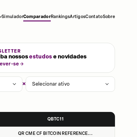
Simulador
Comparador
Rankings
Artigos
Contato
Sobre
SLETTER
ba nossos
estudos
e novidades
rever-se
×
Selecionar ativo
QBTC11
QR CME CF BITCOIN REFERENCE...