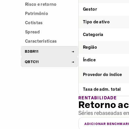
Risco e retorno
Gestor
Patrimônio
Tipo de ativo
Cotistas
Spread
Categoria
Características
Região
B3BR11
→
Índice
QBTC11
→
Provedor do índice
Taxa de adm. total
RENTABILIDADE
Retorno a
Séries rebaseadas em
ADICIONAR BENCHMAR