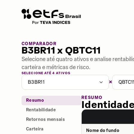
COMPARADOR
B3BR11 x QBTC11
Selecione até quatro ativos e analise rentabi
carteira e métricas de risco.
SELECIONE ATÉ 4 ATIVOS
×
B3BR11
QBTC1
RESUMO
Resumo
Identidade
Rentabilidade
Retornos mensais
Carteira
Nome do fundo