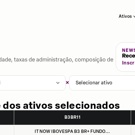
Ativos
NEW
Rece
lidade, taxas de administração, composição de
Insc
×
1
Selecionar ativo
 dos ativos selecionados
B3BR11
IT NOW IBOVESPA B3 BR+ FUNDO...