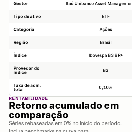
Gestor
Itaú Unibanco Asset Managemen
Tipo de ativo
ETF
Categoria
Ações
Região
Brasil
Índice
Ibovespa B3 BR+
Provedor do
B3
índice
Taxa de adm.
0,10%
total
RENTABILIDADE
Retorno acumulado em
comparação
Séries rebaseadas em 0% no início do período.
Inclua benchmarks na curva para