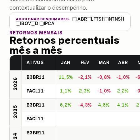
contextualizar o desempenho.
IABR
LFTS11
NTNS11
ADICIONAR BENCHMARKS
IBOV
DI
IPCA
RETORNOS MENSAIS
Retornos percentuais
mês a mês
ATIVOS
JAN
FEV
MAR
ABR
B3BR11
11,5%
-2,1%
-0,8%
-1,0%
-
2026
PACL11
1,1%
2,3%
-1,0%
2,2%
-
B3BR11
6,2%
-4,3%
4,6%
4,1%
2
2025
PACL11
B3BR11
2024