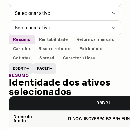
Selecionar ativo
Selecionar ativo
Resumo
Rentabilidade
Retornos mensais
Carteira
Risco e retorno
Patrimônio
Cotistas
Spread
Características
B3BR11
PACL11
→
→
RESUMO
Identidade dos ativos
selecionados
B3BR11
Nome do
IT NOW IBOVESPA B3 BR+ FUN
fundo