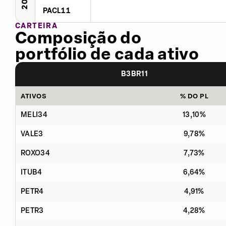
PACL11
CARTEIRA
Composição do
portfólio de cada ativo
B3BR11
ATIVOS
% DO PL
MELI34
13,10%
VALE3
9,78%
ROXO34
7,73%
ITUB4
6,64%
PETR4
4,91%
PETR3
4,28%