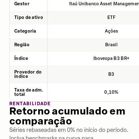
Gestor
Itaú Unibanco Asset Managemen
Tipo de ativo
ETF
Categoria
Ações
Região
Brasil
Índice
Ibovespa B3 BR+
Provedor do
B3
índice
Taxa de adm.
0,10%
total
RENTABILIDADE
Retorno acumulado em
comparação
Séries rebaseadas em 0% no início do período.
Inclua benchmarks na curva para