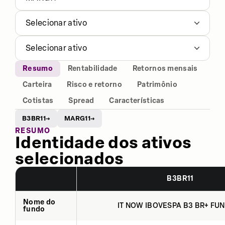
Selecionar ativo
Selecionar ativo
Resumo
Rentabilidade
Retornos mensais
Carteira
Risco e retorno
Patrimônio
Cotistas
Spread
Características
B3BR11
MARG11
→
→
RESUMO
Identidade dos ativos
selecionados
B3BR11
Nome do
IT NOW IBOVESPA B3 BR+ FUN
fundo