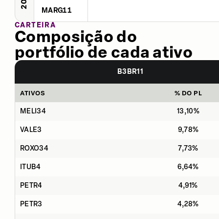
MARG11
CARTEIRA
Composição do
portfólio de cada ativo
B3BR11
ATIVOS
% DO PL
MELI34
13,10%
VALE3
9,78%
ROXO34
7,73%
ITUB4
6,64%
PETR4
4,91%
PETR3
4,28%