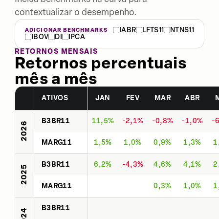
contextualizar o desempenho.
IABR
LFTS11
NTNS11
ADICIONAR BENCHMARKS
IBOV
DI
IPCA
RETORNOS MENSAIS
Retornos percentuais
mês a mês
ATIVOS
JAN
FEV
MAR
ABR
B3BR11
11,5%
-2,1%
-0,8%
-1,0%
-
2026
MARG11
1,5%
1,0%
0,9%
1,3%
1
B3BR11
6,2%
-4,3%
4,6%
4,1%
2
2025
MARG11
0,3%
1,0%
1
B3BR11
2024