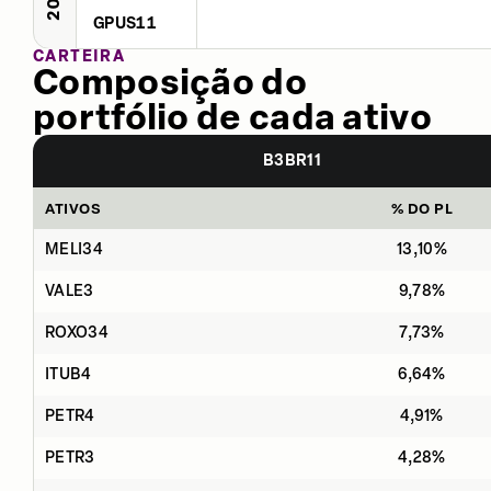
GPUS11
CARTEIRA
Composição do
portfólio de cada ativo
B3BR11
ATIVOS
% DO PL
MELI34
13,10%
VALE3
9,78%
ROXO34
7,73%
ITUB4
6,64%
PETR4
4,91%
PETR3
4,28%