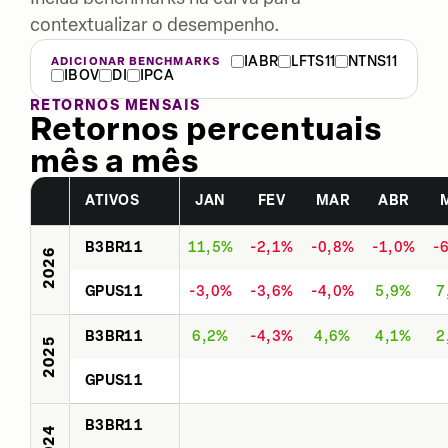
contextualizar o desempenho.
IABR
LFTS11
NTNS11
ADICIONAR BENCHMARKS
IBOV
DI
IPCA
RETORNOS MENSAIS
Retornos percentuais
mês a mês
ATIVOS
JAN
FEV
MAR
ABR
B3BR11
11,5%
-2,1%
-0,8%
-1,0%
-
2026
GPUS11
-3,0%
-3,6%
-4,0%
5,9%
7
B3BR11
6,2%
-4,3%
4,6%
4,1%
2
2025
GPUS11
B3BR11
2024