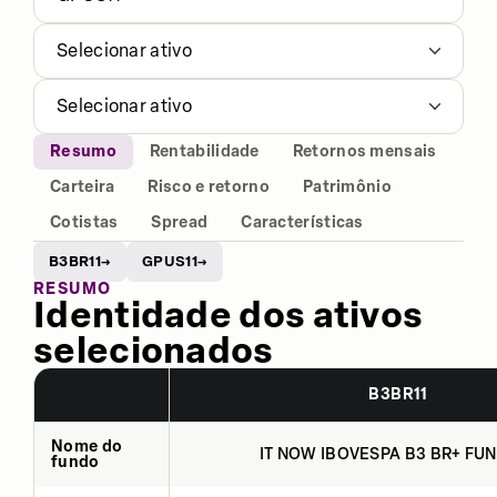
Selecionar ativo
Selecionar ativo
Resumo
Rentabilidade
Retornos mensais
Carteira
Risco e retorno
Patrimônio
Cotistas
Spread
Características
B3BR11
GPUS11
→
→
RESUMO
Identidade dos ativos
selecionados
B3BR11
Nome do
IT NOW IBOVESPA B3 BR+ FUN
fundo