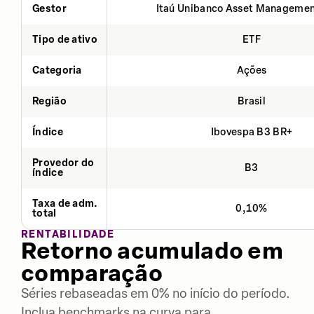
Gestor
Itaú Unibanco Asset Managemen
Tipo de ativo
ETF
Categoria
Ações
Região
Brasil
Índice
Ibovespa B3 BR+
Provedor do
B3
índice
Taxa de adm.
0,10%
total
RENTABILIDADE
Retorno acumulado em
comparação
Séries rebaseadas em 0% no início do período.
Inclua benchmarks na curva para