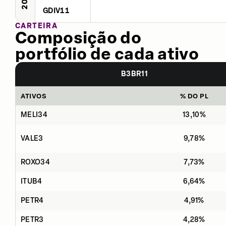
GDIV11
CARTEIRA
Composição do
portfólio de cada ativo
B3BR11
ATIVOS
% DO PL
MELI34
13,10%
VALE3
9,78%
ROXO34
7,73%
ITUB4
6,64%
PETR4
4,91%
PETR3
4,28%