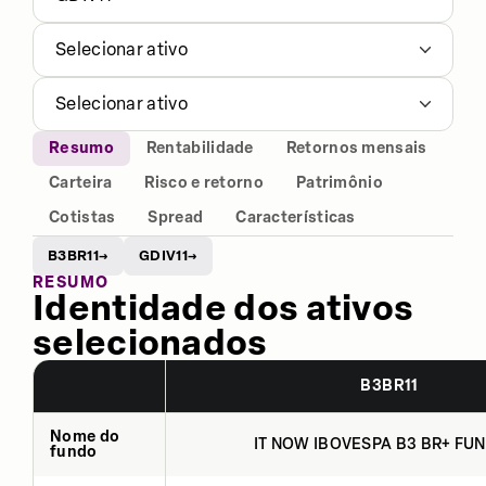
Selecionar ativo
Selecionar ativo
Resumo
Rentabilidade
Retornos mensais
Carteira
Risco e retorno
Patrimônio
Cotistas
Spread
Características
B3BR11
GDIV11
→
→
RESUMO
Identidade dos ativos
selecionados
B3BR11
Nome do
IT NOW IBOVESPA B3 BR+ FUN
fundo