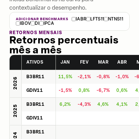
contextualizar o desempenho.
IABR
LFTS11
NTNS11
ADICIONAR BENCHMARKS
IBOV
DI
IPCA
RETORNOS MENSAIS
Retornos percentuais
mês a mês
ATIVOS
JAN
FEV
MAR
ABR
B3BR11
11,5%
-2,1%
-0,8%
-1,0%
-
2026
GDIV11
-1,5%
0,8%
-6,7%
0,6%
4
B3BR11
6,2%
-4,3%
4,6%
4,1%
2
2025
GDIV11
B3BR11
2024