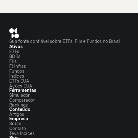
Sua fonte confiável sobre ETFs, FIIs e Fundos no Brasil
Ativos
ETFs
BDRs
FIIs
FI Infras
Fundos
Índices
ETFs EUA
Ações EUA
Ferramentas
Simulador
Comparador
Rankings
Conteúdo
Artigos
Empresa
Sobre
Contato
Teva Indices
Siga