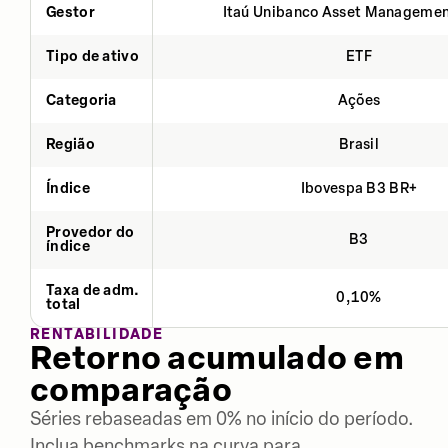
Gestor
Itaú Unibanco Asset Managemen
Tipo de ativo
ETF
Categoria
Ações
Região
Brasil
Índice
Ibovespa B3 BR+
Provedor do
B3
índice
Taxa de adm.
0,10%
total
RENTABILIDADE
Retorno acumulado em
comparação
Séries rebaseadas em 0% no início do período.
Inclua benchmarks na curva para