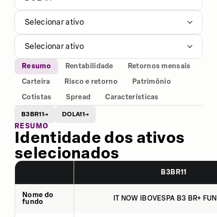
Selecionar ativo
Selecionar ativo
Resumo
Rentabilidade
Retornos mensais
Carteira
Risco e retorno
Patrimônio
Cotistas
Spread
Características
B3BR11
DOLA11
→
→
RESUMO
Identidade dos ativos
selecionados
B3BR11
Nome do
IT NOW IBOVESPA B3 BR+ FUN
fundo