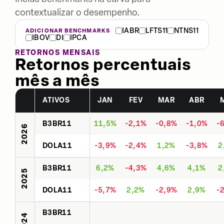
contextualizar o desempenho.
IABR
LFTS11
NTNS11
ADICIONAR BENCHMARKS
IBOV
DI
IPCA
RETORNOS MENSAIS
Retornos percentuais
mês a mês
ATIVOS
JAN
FEV
MAR
ABR
B3BR11
11,5%
-2,1%
-0,8%
-1,0%
-
2026
DOLA11
-3,9%
-2,4%
1,2%
-3,8%
2
B3BR11
6,2%
-4,3%
4,6%
4,1%
2
2025
DOLA11
-5,7%
2,2%
-2,9%
2,9%
-
B3BR11
2024