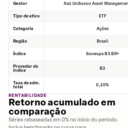
Gestor
Itaú Unibanco Asset Managemen
Tipo de ativo
ETF
Categoria
Ações
Região
Brasil
Índice
Ibovespa B3 BR+
Provedor do
B3
índice
Taxa de adm.
0,10%
total
RENTABILIDADE
Retorno acumulado em
comparação
Séries rebaseadas em 0% no início do período.
Inclua benchmarks na curva para