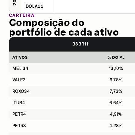
DOLA11
CARTEIRA
Composição do
portfólio de cada ativo
B3BR11
ATIVOS
% DO PL
MELI34
13,10%
VALE3
9,78%
ROXO34
7,73%
ITUB4
6,64%
PETR4
4,91%
PETR3
4,28%