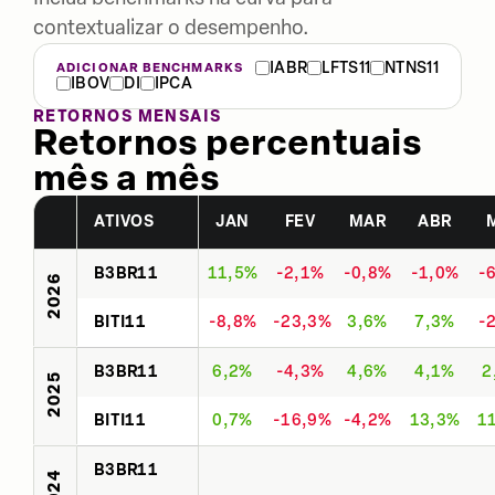
contextualizar o desempenho.
IABR
LFTS11
NTNS11
ADICIONAR BENCHMARKS
IBOV
DI
IPCA
RETORNOS MENSAIS
Retornos percentuais
mês a mês
ATIVOS
JAN
FEV
MAR
ABR
B3BR11
11,5%
-2,1%
-0,8%
-1,0%
-
2026
BITI11
-8,8%
-23,3%
3,6%
7,3%
-
B3BR11
6,2%
-4,3%
4,6%
4,1%
2
2025
BITI11
0,7%
-16,9%
-4,2%
13,3%
1
B3BR11
2024