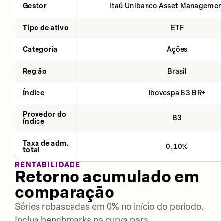
Gestor
Itaú Unibanco Asset Managemen
Tipo de ativo
ETF
Categoria
Ações
Região
Brasil
Índice
Ibovespa B3 BR+
Provedor do
B3
índice
Taxa de adm.
0,10%
total
RENTABILIDADE
Retorno acumulado em
comparação
Séries rebaseadas em 0% no início do período.
Inclua benchmarks na curva para