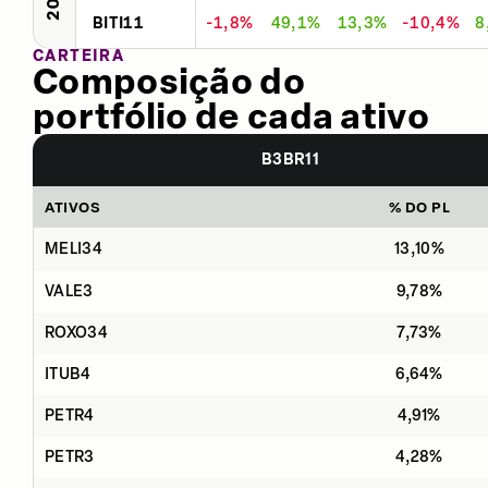
BITI11
-1,8%
49,1%
13,3%
-10,4%
8
CARTEIRA
Composição do
portfólio de cada ativo
B3BR11
ATIVOS
% DO PL
MELI34
13,10%
VALE3
9,78%
ROXO34
7,73%
ITUB4
6,64%
PETR4
4,91%
PETR3
4,28%