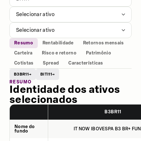
Selecionar ativo
Selecionar ativo
Resumo
Rentabilidade
Retornos mensais
Carteira
Risco e retorno
Patrimônio
Cotistas
Spread
Características
B3BR11
BITI11
→
→
RESUMO
Identidade dos ativos
selecionados
B3BR11
Nome do
IT NOW IBOVESPA B3 BR+ FUN
fundo