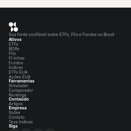
Sua fonte confiável sobre ETFs, FIIs e Fundos no Brasil
Ativos
ETFs
BDRs
FIIs
FI Infras
Fundos
Índices
ETFs EUA
Ações EUA
Ferramentas
Simulador
Comparador
Rankings
Conteúdo
Artigos
Empresa
Sobre
Contato
Teva Indices
Siga