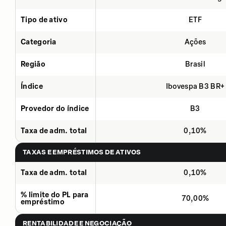
Tipo de ativo
ETF
Categoria
Ações
Região
Brasil
Índice
Ibovespa B3 BR+
Provedor do índice
B3
Taxa de adm. total
0,10%
TAXAS E EMPRÉSTIMOS DE ATIVOS
Taxa de adm. total
0,10%
% limite do PL para
70,00%
empréstimo
RENTABILIDADE E NEGOCIAÇÃO