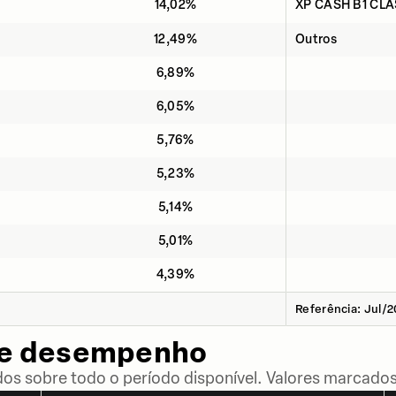
14,02%
XP CASH B1 CLA
12,49%
Outros
6,89%
6,05%
5,76%
5,23%
5,14%
5,01%
4,39%
Referência: Jul/
de desempenho
dos sobre todo o período disponível. Valores marcados