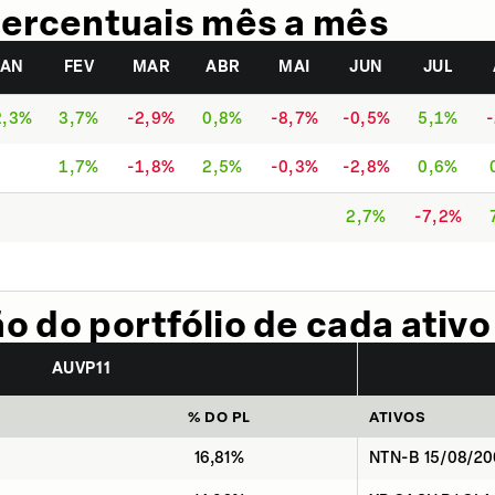
ercentuais mês a mês
JAN
FEV
MAR
ABR
MAI
JUN
JUL
2,3%
3,7%
-2,9%
0,8%
-8,7%
-0,5%
5,1%
1,7%
-1,8%
2,5%
-0,3%
-2,8%
0,6%
2,7%
-7,2%
 do portfólio de cada ativo
AUVP11
% DO PL
ATIVOS
16,81%
NTN-B 15/08/2