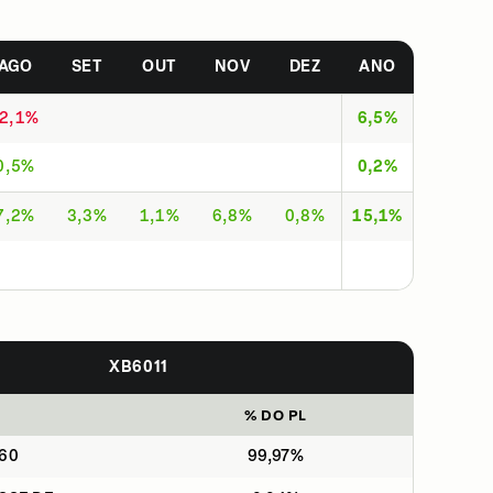
AGO
SET
OUT
NOV
DEZ
ANO
-2,1%
6,5%
0,5%
0,2%
7,2%
3,3%
1,1%
6,8%
0,8%
15,1%
XB6011
% DO PL
060
99,97%