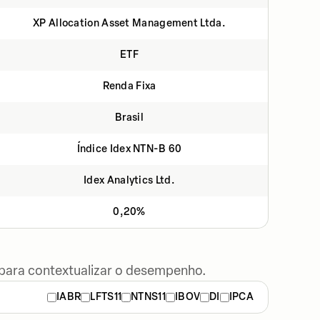
XP Allocation Asset Management Ltda.
ETF
Renda Fixa
Brasil
Índice Idex NTN-B 60
Idex Analytics Ltd.
0,20%
 para contextualizar o desempenho.
IABR
LFTS11
NTNS11
IBOV
DI
IPCA