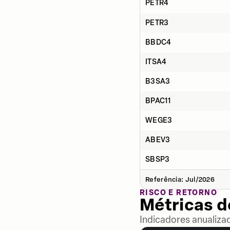
PETR4
PETR3
BBDC4
ITSA4
B3SA3
BPAC11
WEGE3
ABEV3
SBSP3
Referência: Jul/2026
RISCO E RETORNO
Métricas 
Indicadores anualiza