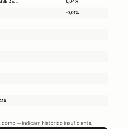
SSE DE...
0,04%
-0,01%
2026
 como — indicam histórico insuficiente.