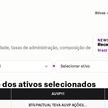
Ativos
NEW
Rece
lidade, taxas de administração, composição de
Insc
×
1
Selecionar ativo
 dos ativos selecionados
AUVP11
BTG PACTUAL TEVA AUVP AÇÕES...