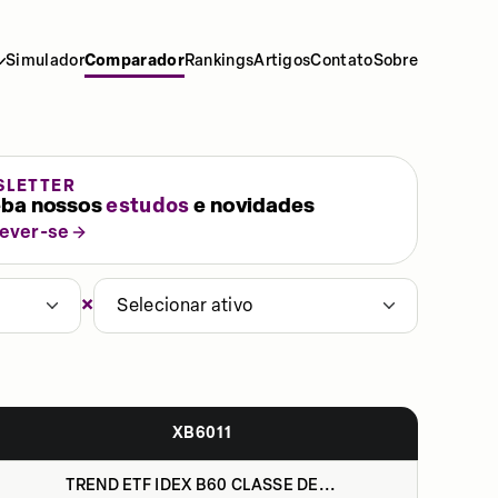
Simulador
Comparador
Rankings
Artigos
Contato
Sobre
SLETTER
ba nossos
estudos
e novidades
rever-se
×
Selecionar ativo
XB6011
TREND ETF IDEX B60 CLASSE DE...