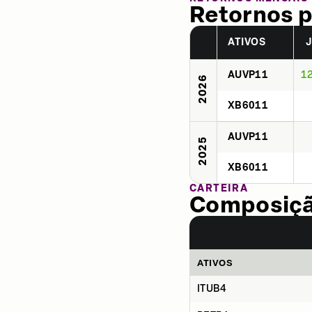
Retornos p
ATIVOS
AUVP11
1
2026
XB6011
AUVP11
2025
XB6011
CARTEIRA
Composição
ATIVOS
ITUB4