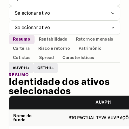
Selecionar ativo
Selecionar ativo
Resumo
Rentabilidade
Retornos mensais
Carteira
Risco e retorno
Patrimônio
Cotistas
Spread
Características
AUVP11
QETH11
→
→
RESUMO
Identidade dos ativos
selecionados
AUVP11
Nome do
BTG PACTUAL TEVA AUVP AÇÕ
fundo