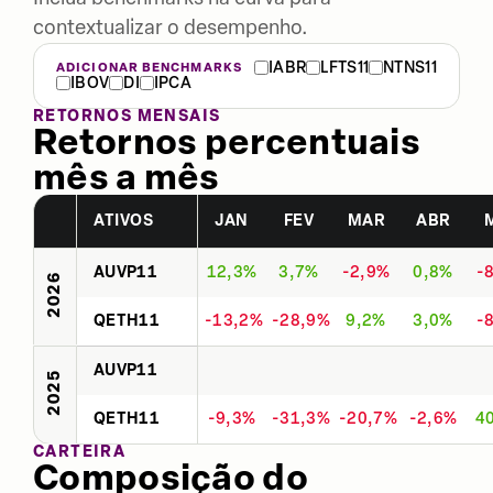
contextualizar o desempenho.
IABR
LFTS11
NTNS11
ADICIONAR BENCHMARKS
IBOV
DI
IPCA
RETORNOS MENSAIS
Retornos percentuais
mês a mês
ATIVOS
JAN
FEV
MAR
ABR
AUVP11
12,3%
3,7%
-2,9%
0,8%
-
2026
QETH11
-13,2%
-28,9%
9,2%
3,0%
-
AUVP11
2025
QETH11
-9,3%
-31,3%
-20,7%
-2,6%
4
CARTEIRA
Composição do