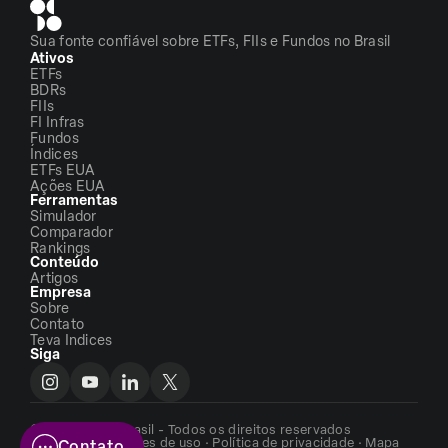
Sua fonte confiável sobre ETFs, FIIs e Fundos no Brasil
Ativos
ETFs
BDRs
FIIs
FI Infras
Fundos
Índices
ETFs EUA
Ações EUA
Ferramentas
Simulador
Comparador
Rankings
Conteúdo
Artigos
Empresa
Sobre
Contato
Teva Indices
Siga
©2026 - ETFs Brasil - Todos os direitos reservados
Termos e condições de uso
·
Política de privacidade
·
Mapa
Contato