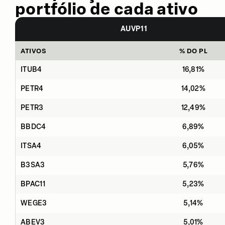
portfólio de cada ativo
AUVP11
ATIVOS
% DO PL
ITUB4
16,81%
PETR4
14,02%
PETR3
12,49%
BBDC4
6,89%
ITSA4
6,05%
B3SA3
5,76%
BPAC11
5,23%
WEGE3
5,14%
ABEV3
5,01%