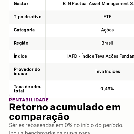
Gestor
BTG Pactual Asset Management S
Tipo de ativo
ETF
Categoria
Ações
Região
Brasil
Índice
IAFD - Índice Teva Ações Fund
Provedor do
Teva Indices
índice
Taxa de adm.
0,49%
total
RENTABILIDADE
Retorno acumulado em
comparação
Séries rebaseadas em 0% no início do período.
Inclua benchmarks na curva para