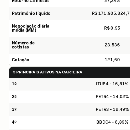
Retorno 12 meses
27,24%
Patrimônio líquido
R$ 171.905.324,
Negociação diária
R$ 0,95
média (MM)
Número de
23.536
cotistas
Cotação
121,60
5 PRINCIPAIS ATIVOS NA CARTEIRA
1º
ITUB4 - 16,81%
2º
PETR4 - 14,02%
3º
PETR3 - 12,49%
4º
BBDC4 - 6,89%