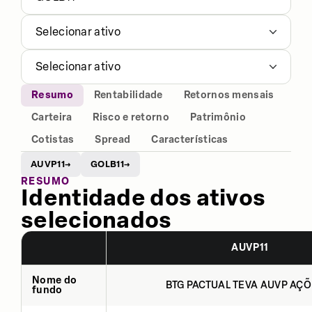
Selecionar ativo
Selecionar ativo
Resumo
Rentabilidade
Retornos mensais
Carteira
Risco e retorno
Patrimônio
Cotistas
Spread
Características
AUVP11
GOLB11
→
→
RESUMO
Identidade dos ativos
selecionados
AUVP11
Nome do
BTG PACTUAL TEVA AUVP AÇÕ
fundo