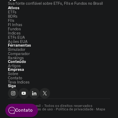
Sua fonte confiável sobre ETFs, FIIs e Fundos no Brasil
Ativos
ETFs
BDRs
FIIs
FI Infras
Fundos
Índices
ETFs EUA
Ações EUA
Ferramentas
Simulador
Comparador
Rankings
Conteúdo
Artigos
Empresa
Sobre
Contato
Teva Indices
Siga
©2026 - ETFs Brasil - Todos os direitos reservados
Termos e condições de uso
·
Política de privacidade
·
Mapa
Contato
do site