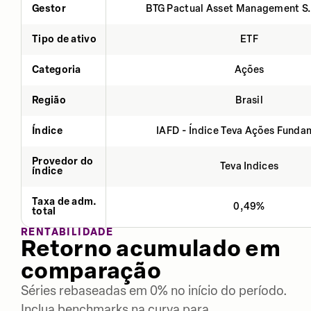
Gestor
BTG Pactual Asset Management S
Tipo de ativo
ETF
Categoria
Ações
Região
Brasil
Índice
IAFD - Índice Teva Ações Fund
Provedor do
Teva Indices
índice
Taxa de adm.
0,49%
total
RENTABILIDADE
Retorno acumulado em
comparação
Séries rebaseadas em 0% no início do período.
Inclua benchmarks na curva para