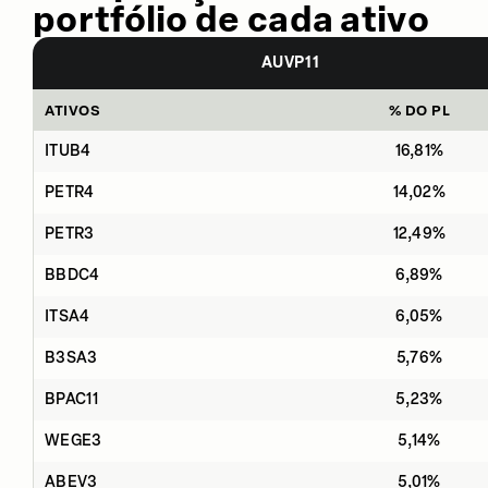
portfólio de cada ativo
AUVP11
ATIVOS
% DO PL
ITUB4
16,81%
PETR4
14,02%
PETR3
12,49%
BBDC4
6,89%
ITSA4
6,05%
B3SA3
5,76%
BPAC11
5,23%
WEGE3
5,14%
ABEV3
5,01%