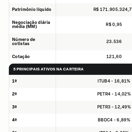
Patrimônio líquido
R$ 171.905.324,
Negociação diária
R$ 0,95
média (MM)
Número de
23.536
cotistas
Cotação
121,60
5 PRINCIPAIS ATIVOS NA CARTEIRA
1º
ITUB4 - 16,81%
2º
PETR4 - 14,02%
3º
PETR3 - 12,49%
4º
BBDC4 - 6,89%