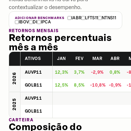
contextualizar o desempenho.
IABR
LFTS11
NTNS11
ADICIONAR BENCHMARKS
IBOV
DI
IPCA
RETORNOS MENSAIS
Retornos percentuais
mês a mês
ATIVOS
JAN
FEV
MAR
ABR
AUVP11
12,3%
3,7%
-2,9%
0,8%
-
2026
GOLB11
12,5%
8,5%
-10,8%
-0,9%
-
AUVP11
2025
GOLB11
CARTEIRA
Composição do