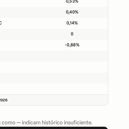
0,53%
0,40%
C
0,14%
0
-0,88%
2026
 como — indicam histórico insuficiente.