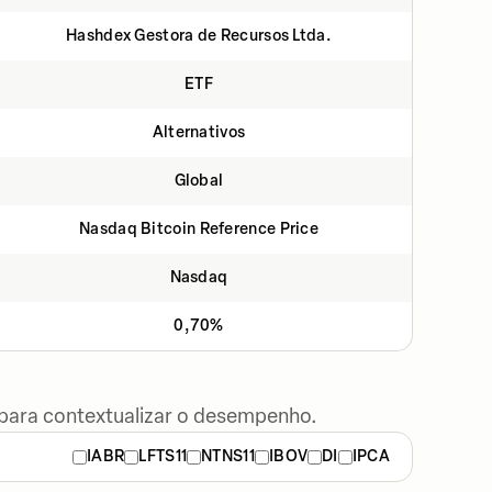
Hashdex Gestora de Recursos Ltda.
ETF
Alternativos
Global
Nasdaq Bitcoin Reference Price
Nasdaq
0,70%
 para contextualizar o desempenho.
IABR
LFTS11
NTNS11
IBOV
DI
IPCA