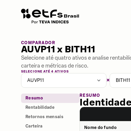
COMPARADOR
AUVP11 x BITH11
Selecione até quatro ativos e analise rentabi
carteira e métricas de risco.
SELECIONE ATÉ 4 ATIVOS
×
AUVP11
BITH11
RESUMO
Resumo
Identidade
Rentabilidade
Retornos mensais
Carteira
Nome do fundo