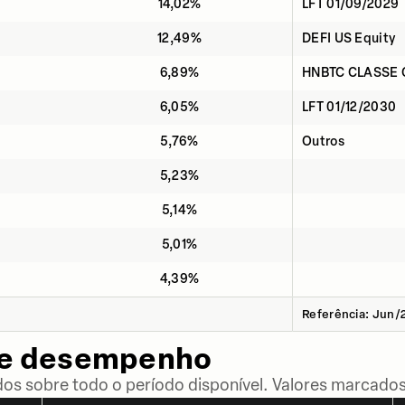
14,02%
LFT 01/09/2029
12,49%
DEFI US Equity
6,89%
HNBTC CLASSE 
6,05%
LFT 01/12/2030
5,76%
Outros
5,23%
5,14%
5,01%
4,39%
Referência: Jun/
de desempenho
dos sobre todo o período disponível. Valores marcados