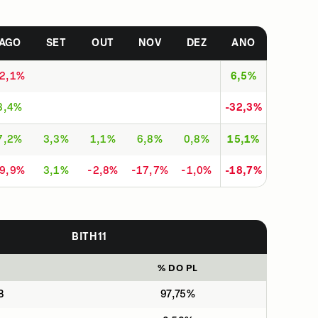
AGO
SET
OUT
NOV
DEZ
ANO
-2,1%
6,5%
3,4%
-32,3%
7,2%
3,3%
1,1%
6,8%
0,8%
15,1%
-9,9%
3,1%
-2,8%
-17,7%
-1,0%
-18,7%
BITH11
% DO PL
B
97,75%