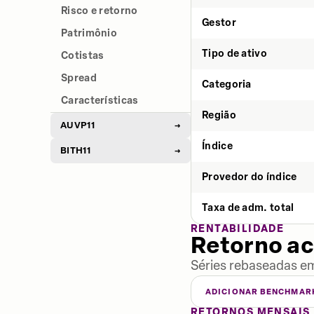
Risco e retorno
Gestor
Patrimônio
Tipo de ativo
Cotistas
Spread
Categoria
Características
Região
AUVP11
→
Índice
BITH11
→
Provedor do índice
Taxa de adm. total
RENTABILIDADE
Retorno a
Séries rebaseadas em
ADICIONAR BENCHMAR
RETORNOS MENSAIS