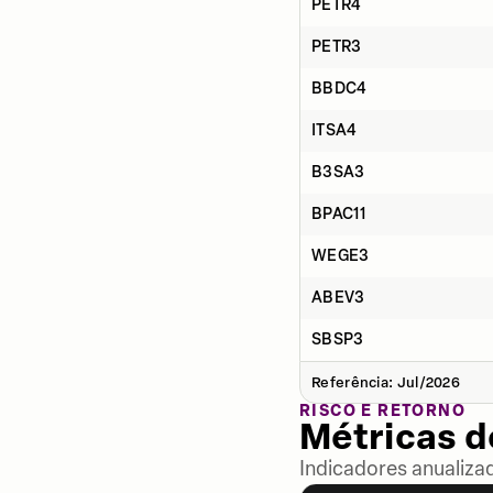
PETR4
PETR3
BBDC4
ITSA4
B3SA3
BPAC11
WEGE3
ABEV3
SBSP3
Referência: Jul/2026
RISCO E RETORNO
Métricas 
Indicadores anualiza