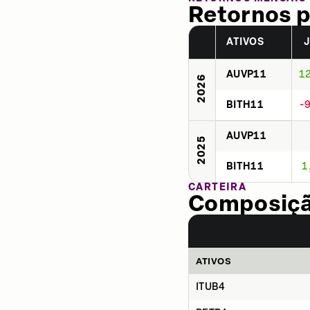
Retornos p
ATIVOS
AUVP11
1
2026
BITH11
-
AUVP11
2025
BITH11
1
CARTEIRA
Composição
ATIVOS
ITUB4