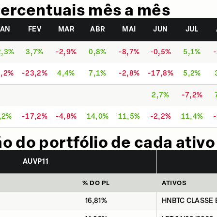
ercentuais mês a mês
JAN
FEV
MAR
ABR
MAI
JUN
JUL
2,3%
3,7%
-2,9%
0,8%
-8,7%
-0,5%
5,1%
9,2%
-23,2%
4,4%
7,1%
-2,8%
-17,8%
5,2%
2,7%
-7,2%
,2%
-17,2%
-4,8%
14,0%
11,5%
-2,2%
11,4%
 do portfólio de cada ativo
AUVP11
% DO PL
ATIVOS
16,81%
HNBTC CLASSE 