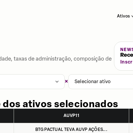
Ativos
NEW
Rece
lidade, taxas de administração, composição de
Insc
×
Selecionar ativo
 dos ativos selecionados
AUVP11
BTG PACTUAL TEVA AUVP AÇÕES...