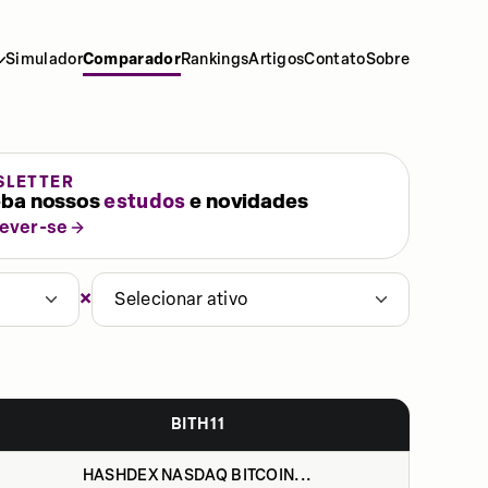
Simulador
Comparador
Rankings
Artigos
Contato
Sobre
SLETTER
ba nossos
estudos
e novidades
rever-se
×
Selecionar ativo
BITH11
HASHDEX NASDAQ BITCOIN...