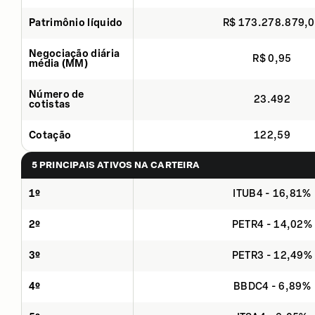
Patrimônio líquido
R$ 173.278.879,
Negociação diária
R$ 0,95
média (MM)
Número de
23.492
cotistas
Cotação
122,59
5 PRINCIPAIS ATIVOS NA CARTEIRA
1º
ITUB4 - 16,81%
2º
PETR4 - 14,02%
3º
PETR3 - 12,49%
4º
BBDC4 - 6,89%