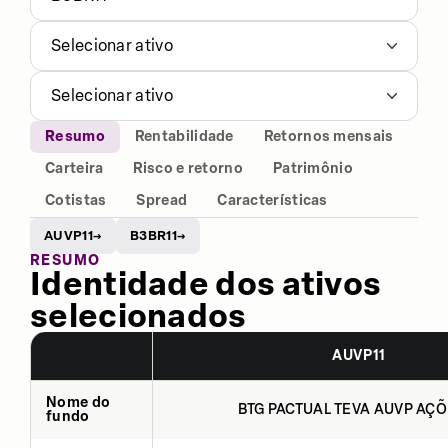
Selecionar ativo
Selecionar ativo
Resumo
Rentabilidade
Retornos mensais
Carteira
Risco e retorno
Patrimônio
Cotistas
Spread
Características
AUVP11
B3BR11
→
→
RESUMO
Identidade dos ativos
selecionados
AUVP11
Nome do
BTG PACTUAL TEVA AUVP AÇÕ
fundo