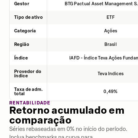
Gestor
BTG Pactual Asset Management S
Tipo de ativo
ETF
Categoria
Ações
Região
Brasil
Índice
IAFD - Índice Teva Ações Fund
Provedor do
Teva Indices
índice
Taxa de adm.
0,49%
total
RENTABILIDADE
Retorno acumulado em
comparação
Séries rebaseadas em 0% no início do período.
Inclua benchmarks na curva para