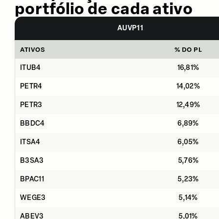
portfólio de cada ativo
AUVP11
ATIVOS
% DO PL
ITUB4
16,81%
PETR4
14,02%
PETR3
12,49%
BBDC4
6,89%
ITSA4
6,05%
B3SA3
5,76%
BPAC11
5,23%
WEGE3
5,14%
ABEV3
5,01%