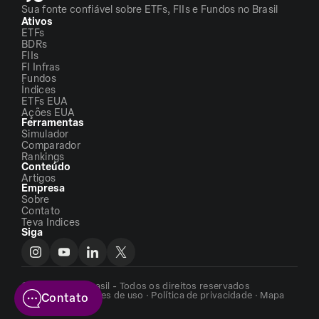
Sua fonte confiável sobre ETFs, FIIs e Fundos no Brasil
Ativos
ETFs
BDRs
FIIs
FI Infras
Fundos
Índices
ETFs EUA
Ações EUA
Ferramentas
Simulador
Comparador
Rankings
Conteúdo
Artigos
Empresa
Sobre
Contato
Teva Indices
Siga
©2026 - ETFs Brasil - Todos os direitos reservados
Termos e condições de uso
·
Política de privacidade
·
Mapa
Contato
do site