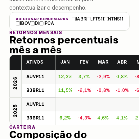
contextualizar o desempenho.
IABR
LFTS11
NTNS11
ADICIONAR BENCHMARKS
IBOV
DI
IPCA
RETORNOS MENSAIS
Retornos percentuais
mês a mês
ATIVOS
JAN
FEV
MAR
ABR
AUVP11
12,3%
3,7%
-2,9%
0,8%
-
2026
B3BR11
11,5%
-2,1%
-0,8%
-1,0%
-
AUVP11
2025
B3BR11
6,2%
-4,3%
4,6%
4,1%
2
CARTEIRA
Composição do