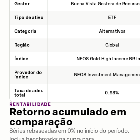
Gestor
Buena Vista Gestora de Recurso
Tipo de ativo
ETF
Categoria
Alternativos
Região
Global
Índice
NEOS Gold High Income BR I
Provedor do
NEOS Investment Managemen
índice
Taxa de adm.
0,98%
total
RENTABILIDADE
Retorno acumulado em
comparação
Séries rebaseadas em 0% no início do período.
Inclua benchmarks na curva para