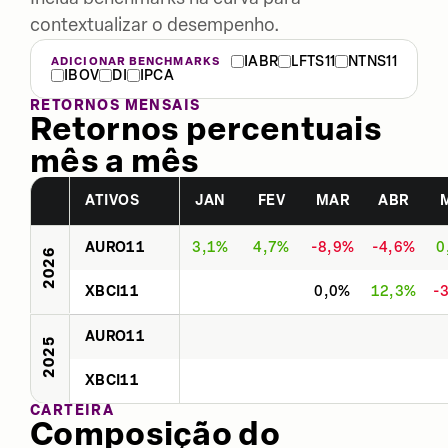
contextualizar o desempenho.
IABR
LFTS11
NTNS11
ADICIONAR BENCHMARKS
IBOV
DI
IPCA
RETORNOS MENSAIS
Retornos percentuais
mês a mês
ATIVOS
JAN
FEV
MAR
ABR
AURO11
3,1%
4,7%
-8,9%
-4,6%
0
2026
XBCI11
0,0%
12,3%
-
AURO11
2025
XBCI11
CARTEIRA
Composição do