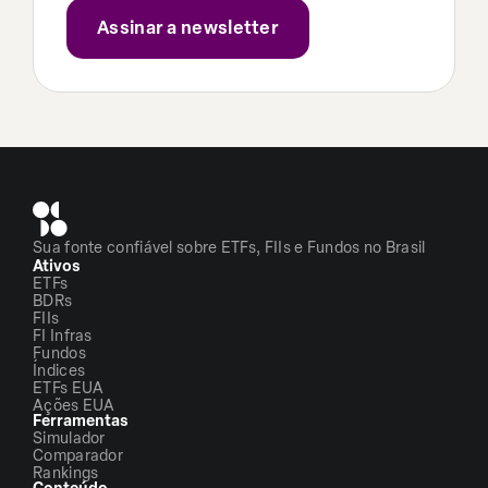
Sua fonte confiável sobre ETFs, FIIs e Fundos no Brasil
Ativos
ETFs
BDRs
FIIs
FI Infras
Fundos
Índices
ETFs EUA
Ações EUA
Ferramentas
Simulador
Comparador
Rankings