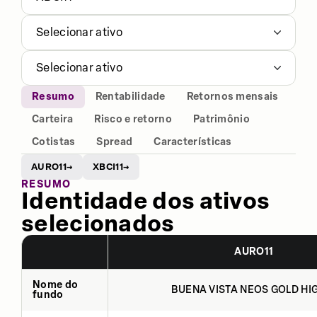
Selecionar ativo
Selecionar ativo
Resumo
Rentabilidade
Retornos mensais
Carteira
Risco e retorno
Patrimônio
Cotistas
Spread
Características
AURO11
XBCI11
→
→
RESUMO
Identidade dos ativos
selecionados
AURO11
Nome do
BUENA VISTA NEOS GOLD HIG
fundo