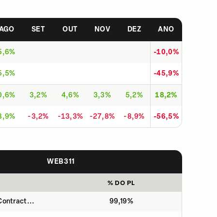
AGO
SET
OUT
NOV
DEZ
ANO
5,6%
-10,0%
5,5%
-45,9%
0,6%
3,2%
4,6%
3,3%
5,2%
18,2%
3,9%
-3,2%
-13,3%
-27,8%
-8,9%
-56,5%
WEB311
% DO PL
ontract...
99,19%