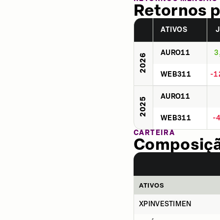
Retornos p
ATIVOS
AURO11
3
2026
WEB311
-1
AURO11
2025
WEB311
-
CARTEIRA
Composição
ATIVOS
XPINVESTIMEN