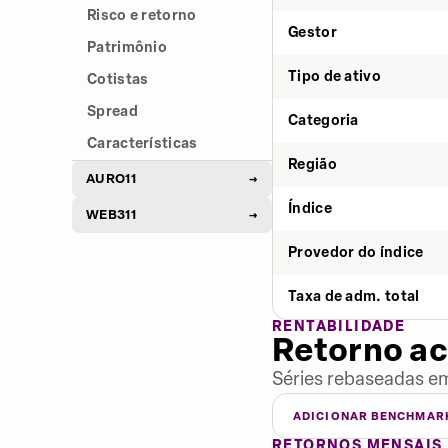
Risco e retorno
Gestor
Patrimônio
Tipo de ativo
Cotistas
Spread
Categoria
Características
Região
AURO11
→
Índice
WEB311
→
Provedor do índice
Taxa de adm. total
RENTABILIDADE
Retorno a
Séries rebaseadas em
ADICIONAR BENCHMAR
RETORNOS MENSAIS