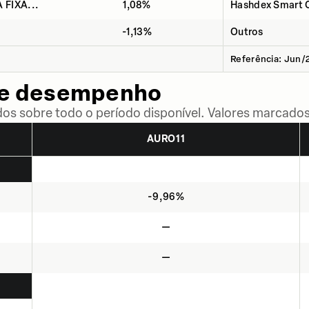
FIXA...
1,08%
Hashdex Smart C
-1,13%
Outros
Referência: Jun/
de desempenho
dos sobre todo o período disponível. Valores marcados
AURO11
-9,96%
—
—