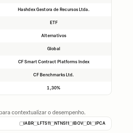
Hashdex Gestora de Recursos Ltda.
ETF
Alternativos
Global
CF Smart Contract Platforms Index
CF Benchmarks Ltd.
1,30%
 para contextualizar o desempenho.
IABR
LFTS11
NTNS11
IBOV
DI
IPCA