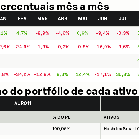
ercentuais mês a mês
JAN
FEV
MAR
ABR
MAI
JUN
JUL
,1%
4,7%
-8,9%
-4,6%
0,6%
-9,4%
-0,3%
2,6%
-24,9%
-1,3%
-0,3%
-0,8%
-16,9%
-3,6%
4,8%
-34,2%
-12,9%
9,3%
12,4%
-17,1%
36,8%
 do portfólio de cada ativo
AURO11
% DO PL
ATIVOS
100,05%
Hashdex Smart C