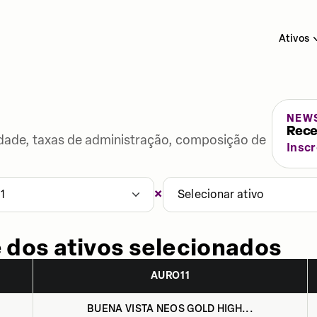
Ativos
NEW
Rece
lidade, taxas de administração, composição de
Insc
×
1
Selecionar ativo
 dos ativos selecionados
AURO11
BUENA VISTA NEOS GOLD HIGH...