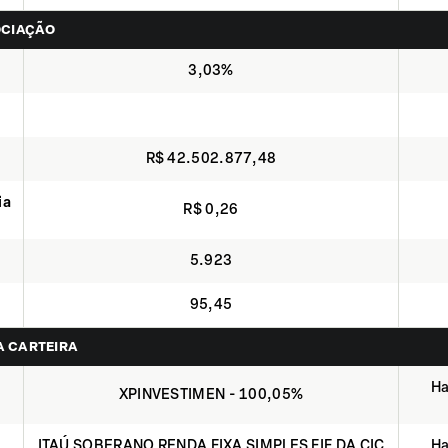
OCIAÇÃO
3,03%
R$ 42.502.877,48
ia
R$ 0,26
5.923
95,45
NA CARTEIRA
Ha
XPINVESTIMEN - 100,05%
ITAÚ SOBERANO RENDA FIXA SIMPLES FIF DA CIC
Ha