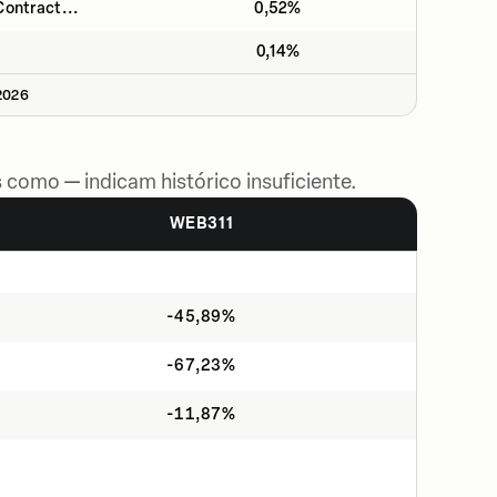
ontract...
0,52%
0,14%
2026
 como — indicam histórico insuficiente.
WEB311
-45,89%
-67,23%
-11,87%