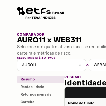
COMPARADOR
AURO11 x WEB311
Selecione até quatro ativos e analise rentabi
carteira e métricas de risco.
SELECIONE ATÉ 4 ATIVOS
×
AURO11
WEB31
RESUMO
Resumo
Identidade
Rentabilidade
Retornos mensais
Carteira
Nome do fundo