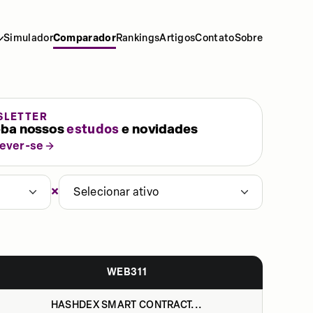
Simulador
Comparador
Rankings
Artigos
Contato
Sobre
SLETTER
ba nossos
estudos
e novidades
rever-se
×
Selecionar ativo
WEB311
HASHDEX SMART CONTRACT...