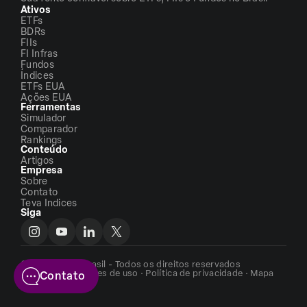
Ativos
ETFs
BDRs
FIIs
FI Infras
Fundos
Índices
ETFs EUA
Ações EUA
Ferramentas
Simulador
Comparador
Rankings
Conteúdo
Artigos
Empresa
Sobre
Contato
Teva Indices
Siga
©2026 - ETFs Brasil - Todos os direitos reservados
Termos e condições de uso
·
Política de privacidade
·
Mapa
Contato
do site