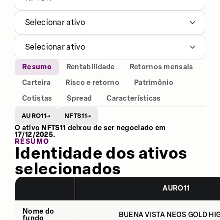
Selecionar ativo
Selecionar ativo
Resumo
Rentabilidade
Retornos mensais
Carteira
Risco e retorno
Patrimônio
Cotistas
Spread
Características
AURO11
NFTS11
→
→
O ativo
NFTS11
deixou de ser negociado em
17/12/2025
.
RESUMO
Identidade dos ativos
selecionados
AURO11
Nome do
BUENA VISTA NEOS GOLD HIG
fundo