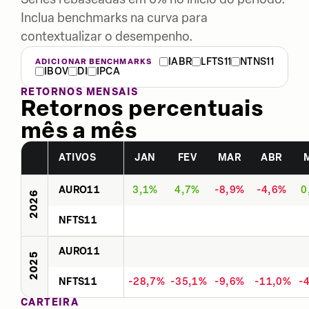
Inclua benchmarks na curva para
contextualizar o desempenho.
IABR
LFTS11
NTNS11
ADICIONAR BENCHMARKS
IBOV
DI
IPCA
RETORNOS MENSAIS
Retornos percentuais
mês a mês
ATIVOS
JAN
FEV
MAR
ABR
AURO11
3,1%
4,7%
-8,9%
-4,6%
0
2026
NFTS11
AURO11
2025
NFTS11
-28,7%
-35,1%
-9,6%
-11,0%
-
CARTEIRA