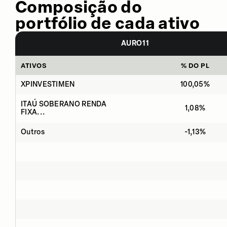
Composição do
portfólio de cada ativo
AURO11
ATIVOS
% DO PL
XPINVESTIMEN
100,05%
ITAÚ SOBERANO RENDA
1,08%
FIXA...
Outros
-1,13%