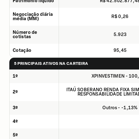
Patrimônio líquido
R$ 42.502.877,4
Negociação diária
R$ 0,26
média (MM)
Número de
5.923
cotistas
Cotação
95,45
5 PRINCIPAIS ATIVOS NA CARTEIRA
1º
XPINVESTIMEN - 100
ITAÚ SOBERANO RENDA FIXA SIMP
2º
RESPONSABILIDADE LIMITA
3º
Outros - -1,13%
4º
5º