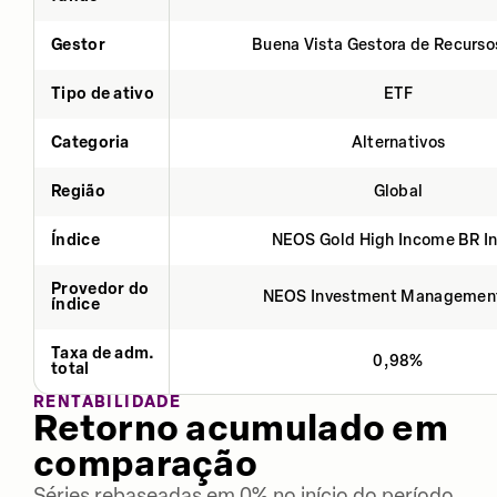
Gestor
Buena Vista Gestora de Recurso
Tipo de ativo
ETF
Categoria
Alternativos
Região
Global
Índice
NEOS Gold High Income BR I
Provedor do
NEOS Investment Managemen
índice
Taxa de adm.
0,98%
total
RENTABILIDADE
Retorno acumulado em
comparação
Séries rebaseadas em 0% no início do período.