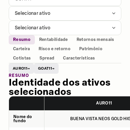
Selecionar ativo
Selecionar ativo
Resumo
Rentabilidade
Retornos mensais
Carteira
Risco e retorno
Patrimônio
Cotistas
Spread
Características
AURO11
GOAT11
→
→
RESUMO
Identidade dos ativos
selecionados
AURO11
Nome do
BUENA VISTA NEOS GOLD HIG
fundo