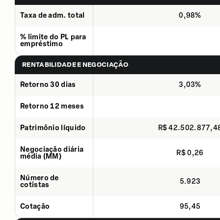
Taxa de adm. total
0,98%
% limite do PL para
empréstimo
RENTABILIDADE E NEGOCIAÇÃO
Retorno 30 dias
3,03%
Retorno 12 meses
Patrimônio líquido
R$ 42.502.877,4
Negociação diária
R$ 0,26
média (MM)
Número de
5.923
cotistas
Cotação
95,45