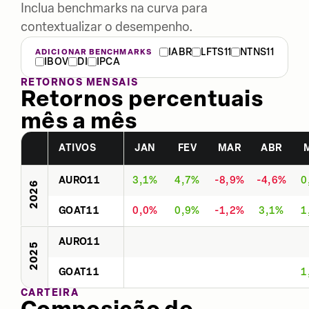
Inclua benchmarks na curva para
contextualizar o desempenho.
IABR
LFTS11
NTNS11
ADICIONAR BENCHMARKS
IBOV
DI
IPCA
RETORNOS MENSAIS
Retornos percentuais
mês a mês
ATIVOS
JAN
FEV
MAR
ABR
AURO11
3,1%
4,7%
-8,9%
-4,6%
0
2026
GOAT11
0,0%
0,9%
-1,2%
3,1%
1
AURO11
2025
GOAT11
1
CARTEIRA
Composição do