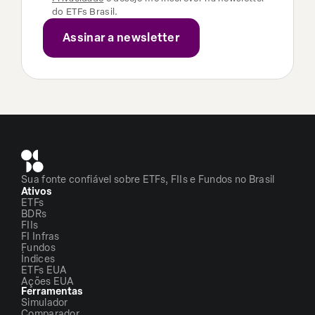
do ETFs Brasil.
Sua fonte confiável sobre ETFs, FIIs e Fundos no Brasil
Ativos
ETFs
BDRs
FIIs
FI Infras
Fundos
Índices
ETFs EUA
Ações EUA
Ferramentas
Simulador
Comparador