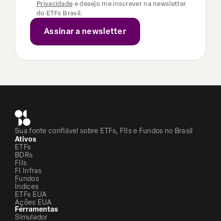
Privacidade
e desejo me inscrever na newsletter
do ETFs Brasil.
Sua fonte confiável sobre ETFs, FIIs e Fundos no Brasil
Ativos
ETFs
BDRs
FIIs
FI Infras
Fundos
Índices
ETFs EUA
Ações EUA
Ferramentas
Simulador