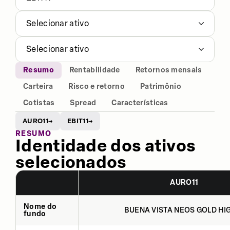
Selecionar ativo
Selecionar ativo
Resumo
Rentabilidade
Retornos mensais
Carteira
Risco e retorno
Patrimônio
Cotistas
Spread
Características
AURO11
EBIT11
→
→
RESUMO
Identidade dos ativos
selecionados
AURO11
Nome do
BUENA VISTA NEOS GOLD HIG
fundo