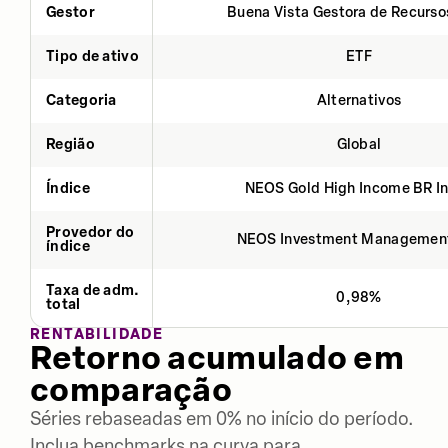
Gestor
Buena Vista Gestora de Recurso
Tipo de ativo
ETF
Categoria
Alternativos
Região
Global
Índice
NEOS Gold High Income BR I
Provedor do
NEOS Investment Managemen
índice
Taxa de adm.
0,98%
total
RENTABILIDADE
Retorno acumulado em
comparação
Séries rebaseadas em 0% no início do período.
Inclua benchmarks na curva para