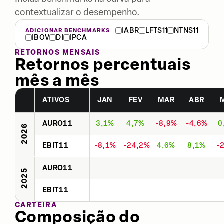
contextualizar o desempenho.
IABR
LFTS11
NTNS11
ADICIONAR BENCHMARKS
IBOV
DI
IPCA
RETORNOS MENSAIS
Retornos percentuais
mês a mês
ATIVOS
JAN
FEV
MAR
ABR
AURO11
3,1%
4,7%
-8,9%
-4,6%
0
2026
EBIT11
-8,1%
-24,2%
4,6%
8,1%
-
AURO11
2025
EBIT11
CARTEIRA
Composição do