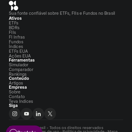
Sua fonte confiável sobre ETFs, FIIs e Fundos no Brasil
Ativos
ETFs
BDRs
FIIs
FI Infras
Fundos
Índices
ETFs EUA
Ações EUA
Ferramentas
Simulador
Comparador
Rankings
Conteúdo
Artigos
Empresa
Sobre
Contato
Teva Indices
Siga
©2026 - ETFs Brasil - Todos os direitos reservados
Termos e condições de uso
·
Política de privacidade
·
Mapa