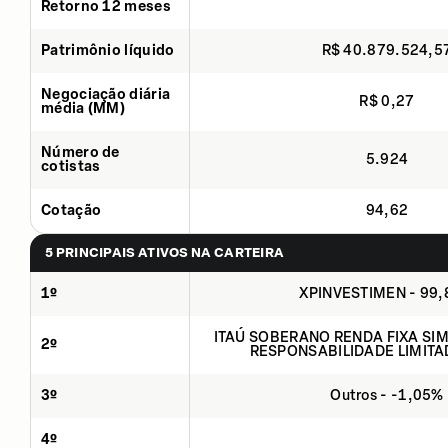
Retorno 12 meses
Patrimônio líquido
R$ 40.879.524,5
Negociação diária
R$ 0,27
média (MM)
Número de
5.924
cotistas
Cotação
94,62
5 PRINCIPAIS ATIVOS NA CARTEIRA
1º
XPINVESTIMEN - 99
ITAÚ SOBERANO RENDA FIXA SIMP
2º
RESPONSABILIDADE LIMITA
3º
Outros - -1,05%
4º