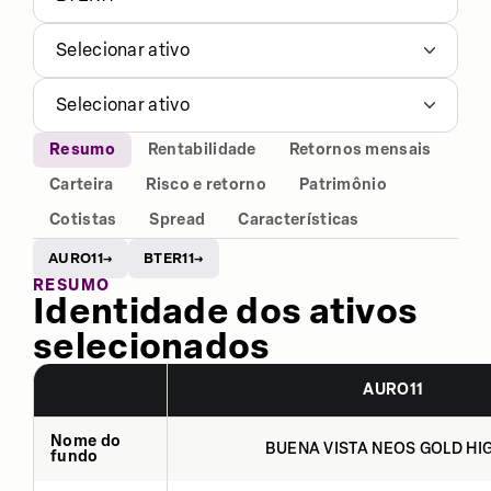
Selecionar ativo
Selecionar ativo
Resumo
Rentabilidade
Retornos mensais
Carteira
Risco e retorno
Patrimônio
Cotistas
Spread
Características
AURO11
BTER11
→
→
RESUMO
Identidade dos ativos
selecionados
AURO11
Nome do
BUENA VISTA NEOS GOLD HIG
fundo