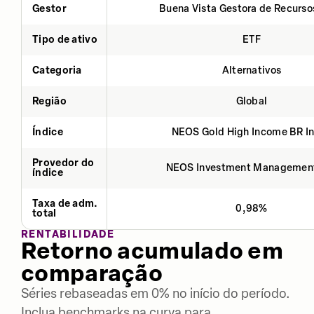
Gestor
Buena Vista Gestora de Recurso
Tipo de ativo
ETF
Categoria
Alternativos
Região
Global
Índice
NEOS Gold High Income BR I
Provedor do
NEOS Investment Managemen
índice
Taxa de adm.
0,98%
total
RENTABILIDADE
Retorno acumulado em
comparação
Séries rebaseadas em 0% no início do período.
Inclua benchmarks na curva para