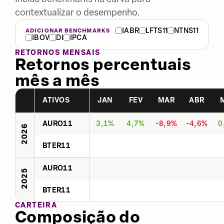
contextualizar o desempenho.
IABR
LFTS11
NTNS11
ADICIONAR BENCHMARKS
IBOV
DI
IPCA
RETORNOS MENSAIS
Retornos percentuais
mês a mês
ATIVOS
JAN
FEV
MAR
ABR
AURO11
3,1%
4,7%
-8,9%
-4,6%
0
2026
BTER11
AURO11
2025
BTER11
CARTEIRA
Composição do