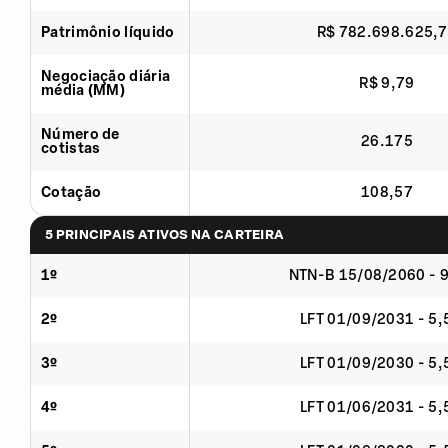
Patrimônio líquido
R$ 782.698.625,
Negociação diária
R$ 9,79
média (MM)
Número de
26.175
cotistas
Cotação
108,57
5 PRINCIPAIS ATIVOS NA CARTEIRA
1º
NTN-B 15/08/2060 - 
2º
LFT 01/09/2031 - 5
3º
LFT 01/09/2030 - 5
4º
LFT 01/06/2031 - 5