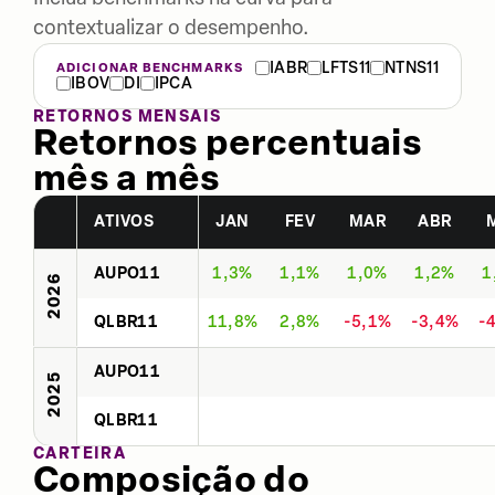
contextualizar o desempenho.
IABR
LFTS11
NTNS11
ADICIONAR BENCHMARKS
IBOV
DI
IPCA
RETORNOS MENSAIS
Retornos percentuais
mês a mês
ATIVOS
JAN
FEV
MAR
ABR
AUPO11
1,3%
1,1%
1,0%
1,2%
1
2026
QLBR11
11,8%
2,8%
-5,1%
-3,4%
-
AUPO11
2025
QLBR11
CARTEIRA
Composição do