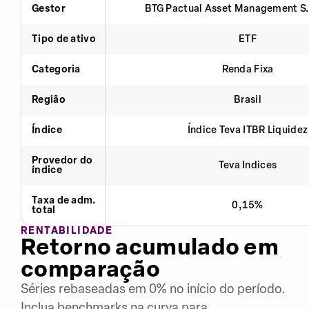
Gestor
BTG Pactual Asset Management S
Tipo de ativo
ETF
Categoria
Renda Fixa
Região
Brasil
Índice
Índice Teva ITBR Liquidez
Provedor do
Teva Indices
índice
Taxa de adm.
0,15%
total
RENTABILIDADE
Retorno acumulado em
comparação
Séries rebaseadas em 0% no início do período.
Inclua benchmarks na curva para