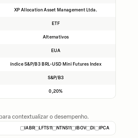
XP Allocation Asset Management Ltda.
ETF
Alternativos
EUA
índice S&P/B3 BRL-USD Mini Futures Index
S&P/B3
0,20%
 para contextualizar o desempenho.
IABR
LFTS11
NTNS11
IBOV
DI
IPCA