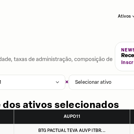
Ativos
NEW
Rece
lidade, taxas de administração, composição de
Insc
×
1
Selecionar ativo
 dos ativos selecionados
AUPO11
BTG PACTUAL TEVA AUVP ITBR...