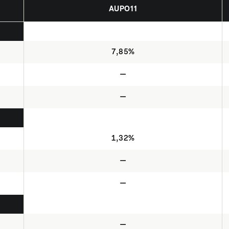
AUPO11
7,85%
—
—
1,32%
—
—
—