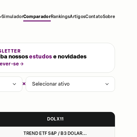
Simulador
Comparador
Rankings
Artigos
Contato
Sobre
SLETTER
ba nossos
estudos
e novidades
rever-se
×
Selecionar ativo
DOLX11
TREND ETF S&P / B3 DOLAR...