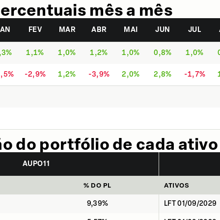
ercentuais mês a mês
JAN
FEV
MAR
ABR
MAI
JUN
JUL
,3%
1,1%
1,0%
1,2%
1,0%
0,8%
1,0%
2,5%
-2,9%
1,2%
-3,9%
2,0%
2,8%
-1,7%
 do portfólio de cada ativo
AUPO11
% DO PL
ATIVOS
9,39%
LFT 01/09/2029