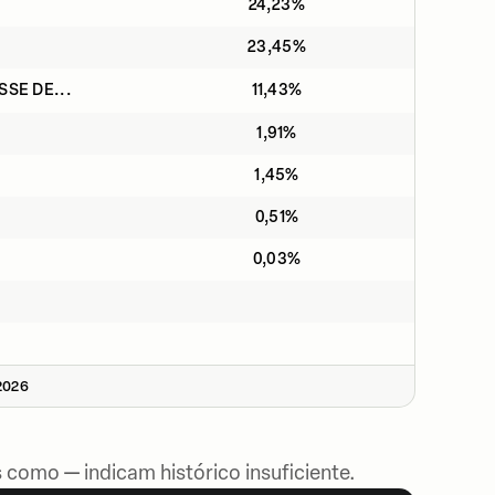
24,23%
23,45%
SSE DE...
11,43%
1,91%
1,45%
0,51%
0,03%
2026
 como — indicam histórico insuficiente.