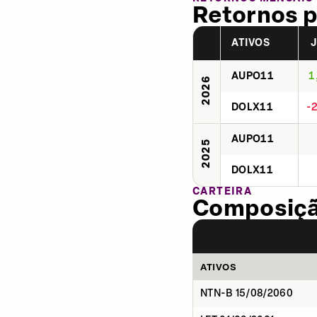
Retornos p
ATIVOS
AUPO11
1
2026
DOLX11
-
AUPO11
2025
DOLX11
CARTEIRA
Composição
ATIVOS
NTN-B 15/08/2060