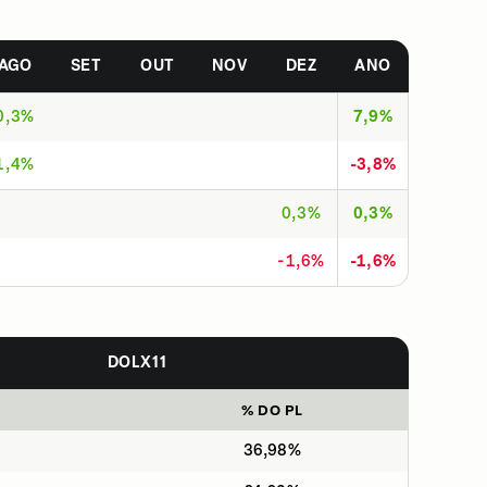
AGO
SET
OUT
NOV
DEZ
ANO
0,3%
7,9%
1,4%
-3,8%
0,3%
0,3%
-1,6%
-1,6%
DOLX11
% DO PL
36,98%