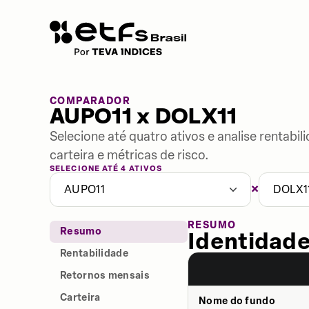
COMPARADOR
AUPO11 x DOLX11
Selecione até quatro ativos e analise rentabi
carteira e métricas de risco.
SELECIONE ATÉ 4 ATIVOS
×
AUPO11
DOLX1
RESUMO
Resumo
Identidade
Rentabilidade
Retornos mensais
Carteira
Nome do fundo