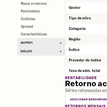
Risco e retorno
Gestor
Patrimônio
Tipo de ativo
Cotistas
Spread
Categoria
Características
Região
AUPO11
→
Índice
DOLX11
→
Provedor do índice
Taxa de adm. total
RENTABILIDADE
Retorno a
Séries rebaseadas em
ADICIONAR BENCHMAR
RETORNOS MENSAIS