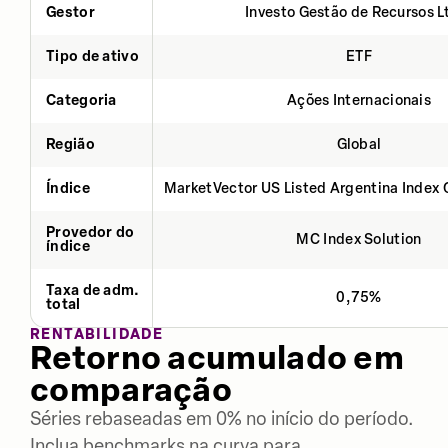
Gestor
Investo Gestão de Recursos L
Tipo de ativo
ETF
Categoria
Ações Internacionais
Região
Global
Índice
MarketVector US Listed Argentina Index 
Provedor do
MC Index Solution
índice
Taxa de adm.
0,75%
total
RENTABILIDADE
Retorno acumulado em
comparação
Séries rebaseadas em 0% no início do período.
Inclua benchmarks na curva para