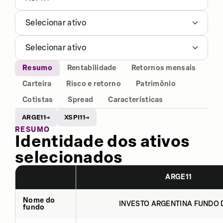
Selecionar ativo
Selecionar ativo
Resumo
Rentabilidade
Retornos mensais
Carteira
Risco e retorno
Patrimônio
Cotistas
Spread
Características
ARGE11
XSPI11
→
→
RESUMO
Identidade dos ativos
selecionados
ARGE11
Nome do
INVESTO ARGENTINA FUNDO D
fundo