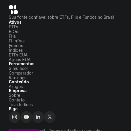
Sua fonte confiável sobre ETFs, FIIs e Fundos no Brasil
Ativos
ETFs
BDRs
FIIs
FI Infras
Fundos
Índices
ETFs EUA
Ações EUA
Ferramentas
Simulador
Comparador
Rankings
Conteúdo
Artigos
Empresa
Sobre
Contato
Teva Indices
Siga
©2026 - ETFs Brasil - Todos os direitos reservados