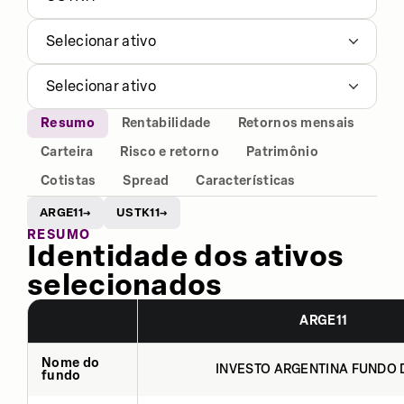
Selecionar ativo
Selecionar ativo
Resumo
Rentabilidade
Retornos mensais
Carteira
Risco e retorno
Patrimônio
Cotistas
Spread
Características
ARGE11
USTK11
→
→
RESUMO
Identidade dos ativos
selecionados
ARGE11
Nome do
INVESTO ARGENTINA FUNDO D
fundo