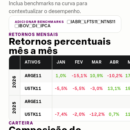
Inclua benchmarks na curva para
contextualizar o desempenho.
IABR
LFTS11
NTNS11
ADICIONAR BENCHMARKS
IBOV
DI
IPCA
RETORNOS MENSAIS
Retornos percentuais
mês a mês
ATIVOS
JAN
FEV
MAR
ABR
ARGE11
1,0%
-15,1%
10,9%
-10,2%
1
2026
USTK11
-5,5%
-5,5%
-3,0%
13,1%
1
ARGE11
2025
USTK11
-7,4%
-2,0%
-12,2%
0,7%
1
CARTEIRA
Composição do