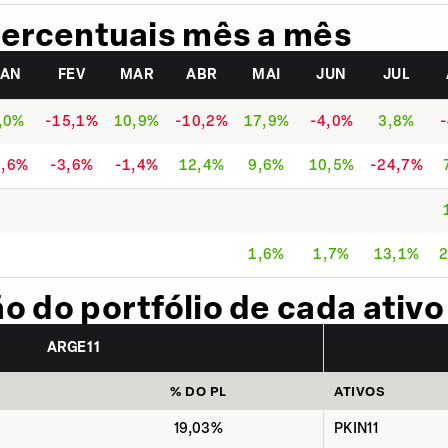
ercentuais mês a mês
JAN
FEV
MAR
ABR
MAI
JUN
JUL
,0%
-15,1%
10,9%
-10,2%
17,9%
-4,0%
3,8%
1,6%
-3,6%
-1,4%
12,4%
9,6%
10,5%
-24,7%
1,6%
1,7%
13,1%
2
 do portfólio de cada ativo
ARGE11
% DO PL
ATIVOS
19,03%
PKIN11