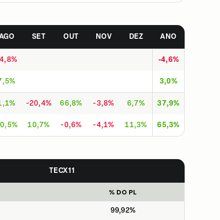
AGO
SET
OUT
NOV
DEZ
ANO
-4,8%
-4,6%
7,5%
3,0%
1,1%
-20,4%
66,8%
-3,8%
6,7%
37,9%
0,5%
10,7%
-0,6%
-4,1%
11,3%
65,3%
TECX11
% DO PL
99,92%