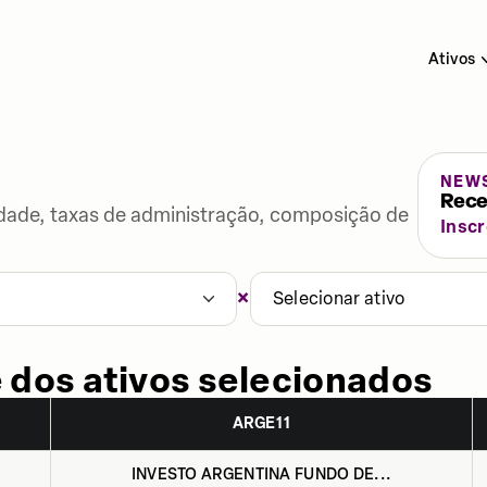
Ativos
NEW
Rece
lidade, taxas de administração, composição de
Insc
×
1
Selecionar ativo
 dos ativos selecionados
ARGE11
INVESTO ARGENTINA FUNDO DE...