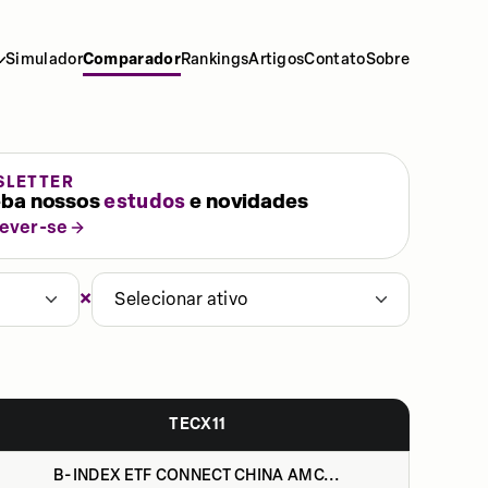
Simulador
Comparador
Rankings
Artigos
Contato
Sobre
SLETTER
ba nossos
estudos
e novidades
rever-se
×
Selecionar ativo
TECX11
B-INDEX ETF CONNECT CHINA AMC...