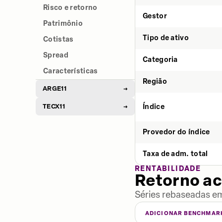
Risco e retorno
Gestor
Patrimônio
Tipo de ativo
Cotistas
Spread
Categoria
Características
Região
ARGE11
→
TECX11
Índice
→
Provedor do índice
Taxa de adm. total
RENTABILIDADE
Retorno a
Séries rebaseadas em
ADICIONAR BENCHMAR