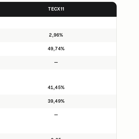
TECX11
2,96%
49,74%
—
41,45%
39,49%
—