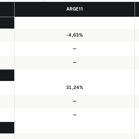
ARGE11
-4,63%
—
—
31,24%
—
—