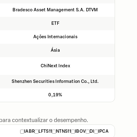
Bradesco Asset Management S.A. DTVM
ETF
Ações Internacionais
Ásia
ChiNext Index
Shenzhen Securities Information Co., Ltd.
0,19%
 para contextualizar o desempenho.
IABR
LFTS11
NTNS11
IBOV
DI
IPCA