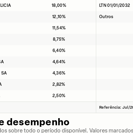
LICIA
18,00%
LTN 01/01/2032
12,10%
Outros
11,54%
8,75%
6,40%
SA
4,64%
 SA
4,36%
A
2,82%
.
2,50%
Referência: Jul/
de desempenho
dos sobre todo o período disponível. Valores marcados