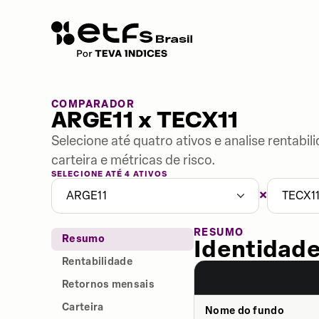
COMPARADOR
ARGE11 x TECX11
Selecione até quatro ativos e analise rentabi
carteira e métricas de risco.
SELECIONE ATÉ 4 ATIVOS
×
ARGE11
TECX1
RESUMO
Resumo
Identidade
Rentabilidade
Retornos mensais
Carteira
Nome do fundo