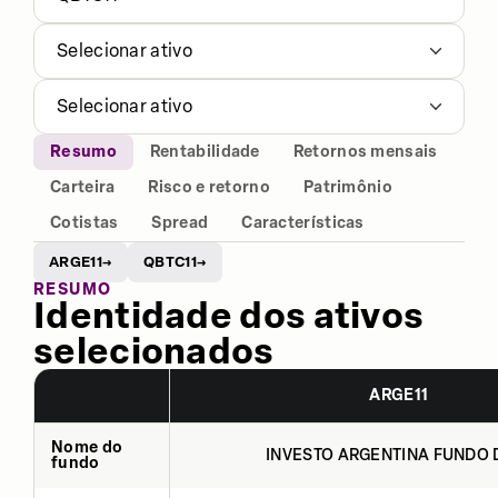
Selecionar ativo
Selecionar ativo
Resumo
Rentabilidade
Retornos mensais
Carteira
Risco e retorno
Patrimônio
Cotistas
Spread
Características
ARGE11
QBTC11
→
→
RESUMO
Identidade dos ativos
selecionados
ARGE11
Nome do
INVESTO ARGENTINA FUNDO D
fundo