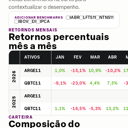
contextualizar o desempenho.
IABR
LFTS11
NTNS11
ADICIONAR BENCHMARKS
IBOV
DI
IPCA
RETORNOS MENSAIS
Retornos percentuais
mês a mês
ATIVOS
JAN
FEV
MAR
ABR
ARGE11
1,0%
-15,1%
10,9%
-10,2%
1
2026
QBTC11
-9,1%
-23,0%
4,4%
7,5%
-
ARGE11
2025
QBTC11
1,1%
-16,5%
-5,3%
13,2%
1
CARTEIRA
Composição do