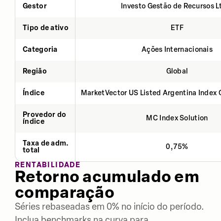
Gestor
Investo Gestão de Recursos L
Tipo de ativo
ETF
Categoria
Ações Internacionais
Região
Global
Índice
MarketVector US Listed Argentina Index 
Provedor do
MC Index Solution
índice
Taxa de adm.
0,75%
total
RENTABILIDADE
Retorno acumulado em
comparação
Séries rebaseadas em 0% no início do período.
Inclua benchmarks na curva para