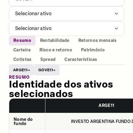
Selecionar ativo
Selecionar ativo
Resumo
Rentabilidade
Retornos mensais
Carteira
Risco e retorno
Patrimônio
Cotistas
Spread
Características
ARGE11
GOVE11
→
→
RESUMO
Identidade dos ativos
selecionados
ARGE11
Nome do
INVESTO ARGENTINA FUNDO D
fundo