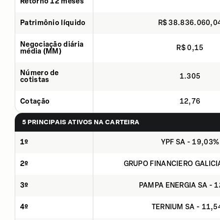
Retorno 12 meses
Patrimônio líquido
R$ 38.836.060,0
Negociação diária
R$ 0,15
média (MM)
Número de
1.305
cotistas
Cotação
12,76
5 PRINCIPAIS ATIVOS NA CARTEIRA
1º
YPF SA - 19,03%
2º
GRUPO FINANCIERO GALICI
3º
PAMPA ENERGIA SA - 
4º
TERNIUM SA - 11,