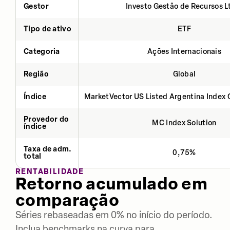
Gestor
Investo Gestão de Recursos L
Tipo de ativo
ETF
Categoria
Ações Internacionais
Região
Global
Índice
MarketVector US Listed Argentina Index 
Provedor do
MC Index Solution
índice
Taxa de adm.
0,75%
total
RENTABILIDADE
Retorno acumulado em
comparação
Séries rebaseadas em 0% no início do período.
Inclua benchmarks na curva para