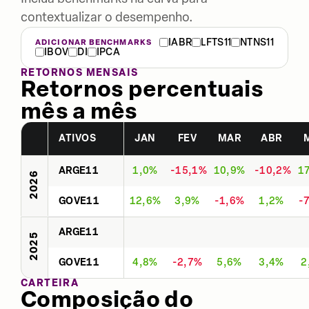
contextualizar o desempenho.
IABR
LFTS11
NTNS11
ADICIONAR BENCHMARKS
IBOV
DI
IPCA
RETORNOS MENSAIS
Retornos percentuais
mês a mês
ATIVOS
JAN
FEV
MAR
ABR
ARGE11
1,0%
-15,1%
10,9%
-10,2%
1
2026
GOVE11
12,6%
3,9%
-1,6%
1,2%
-
ARGE11
2025
GOVE11
4,8%
-2,7%
5,6%
3,4%
2
CARTEIRA
Composição do