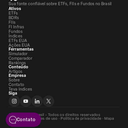
Sua fonte confiável sobre ETFs, FIIs e Fundos no Brasil
Ativos
ETFs
BDRs
FIIs
FI Infras
Fundos
Índices
ETFs EUA
Ações EUA
Ferramentas
Simulador
Comparador
Rankings
Conteúdo
Artigos
Empresa
Sobre
Contato
Teva Indices
Siga
©2026 - ETFs Brasil - Todos os direitos reservados
Termos e condições de uso
·
Política de privacidade
·
Mapa
Contato
do site