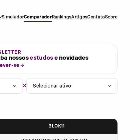
Simulador
Comparador
Rankings
Artigos
Contato
Sobre
SLETTER
ba nossos
estudos
e novidades
rever-se
×
Selecionar ativo
BLOK11