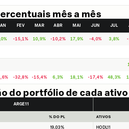
ercentuais mês a mês
JAN
FEV
MAR
ABR
MAI
JUN
JUL
,0%
-15,1%
10,9%
-10,2%
17,9%
-4,0%
3,8%
9,6%
-32,8%
-15,4%
6,3%
18,1%
-17,4%
48,3%
1
 do portfólio de cada ativo
ARGE11
% DO PL
ATIVOS
19,03%
HODL11