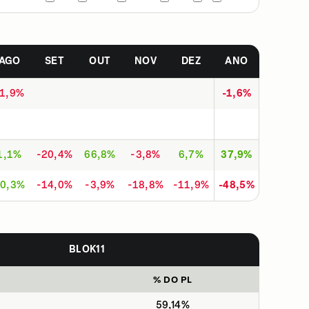
AGO
SET
OUT
NOV
DEZ
ANO
-1,9%
-1,6%
1,1%
-20,4%
66,8%
-3,8%
6,7%
37,9%
0,3%
-14,0%
-3,9%
-18,8%
-11,9%
-48,5%
BLOK11
% DO PL
59,14%