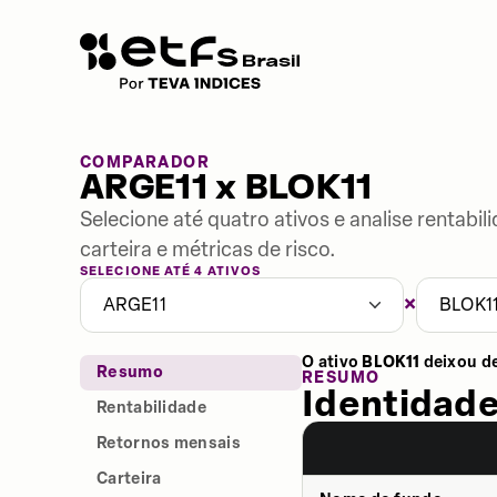
COMPARADOR
ARGE11 x BLOK11
Selecione até quatro ativos e analise rentabi
carteira e métricas de risco.
SELECIONE ATÉ 4 ATIVOS
×
ARGE11
BLOK1
O ativo
BLOK11
deixou d
Resumo
RESUMO
Identidade
Rentabilidade
Retornos mensais
Carteira