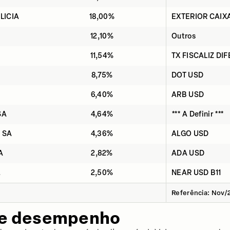
LICIA
18,00%
EXTERIOR CAIX
12,10%
Outros
11,54%
TX FISCALIZ DI
8,75%
DOT USD
6,40%
ARB USD
SA
4,64%
*** A Definir ***
 SA
4,36%
ALGO USD
A
2,82%
ADA USD
.
2,50%
NEAR USD B11
Referência: Nov/
de desempenho