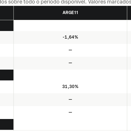
dos sobre todo o período disponível. Valores marcados
ARGE11
-1,64%
—
—
31,30%
—
—