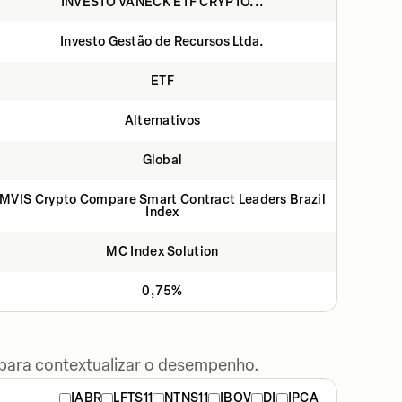
INVESTO VANECK ETF CRYPTO...
Investo Gestão de Recursos Ltda.
ETF
Alternativos
Global
MVIS Crypto Compare Smart Contract Leaders Brazil
Index
MC Index Solution
0,75%
 para contextualizar o desempenho.
IABR
LFTS11
NTNS11
IBOV
DI
IPCA