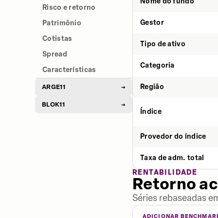
Nome do fundo
Risco e retorno
Gestor
Patrimônio
Cotistas
Tipo de ativo
Spread
Categoria
Características
Região
ARGE11
→
BLOK11
→
Índice
Provedor do índice
Taxa de adm. total
RENTABILIDADE
Retorno a
Séries rebaseadas em
ADICIONAR BENCHMAR