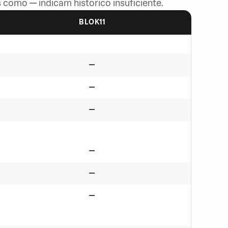
 como — indicam histórico insuficiente.
BLOK11
—
—
—
—
—
—