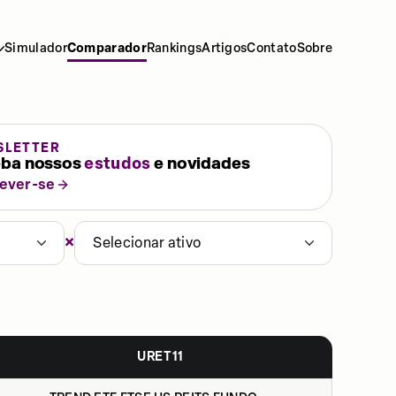
Simulador
Comparador
Rankings
Artigos
Contato
Sobre
SLETTER
ba nossos
estudos
e novidades
rever-se
×
Selecionar ativo
URET11