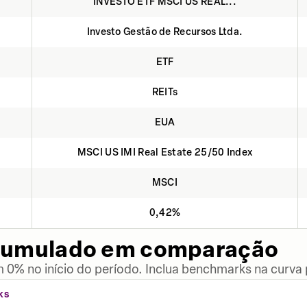
INVESTO ETF MSCI US REAL...
Investo Gestão de Recursos Ltda.
ETF
REITs
EUA
MSCI US IMI Real Estate 25/50 Index
MSCI
0,42%
cumulado em comparação
 0% no início do período. Inclua benchmarks na curva
KS