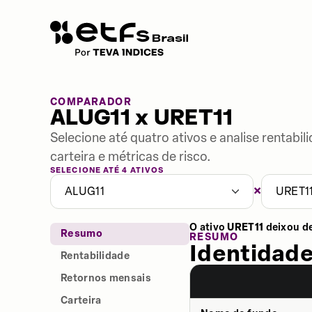
COMPARADOR
ALUG11 x URET11
Selecione até quatro ativos e analise rentabi
carteira e métricas de risco.
SELECIONE ATÉ 4 ATIVOS
×
ALUG11
URET1
O ativo
URET11
deixou d
Resumo
RESUMO
Identidade
Rentabilidade
Retornos mensais
Carteira