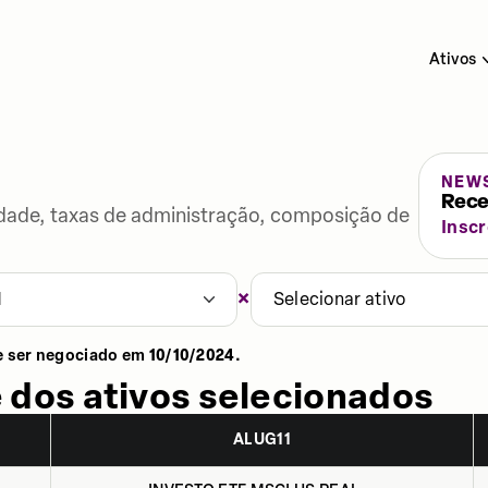
Ativos
NEW
Rece
lidade, taxas de administração, composição de
Insc
×
1
Selecionar ativo
e ser negociado em
10/10/2024
.
 dos ativos selecionados
ALUG11