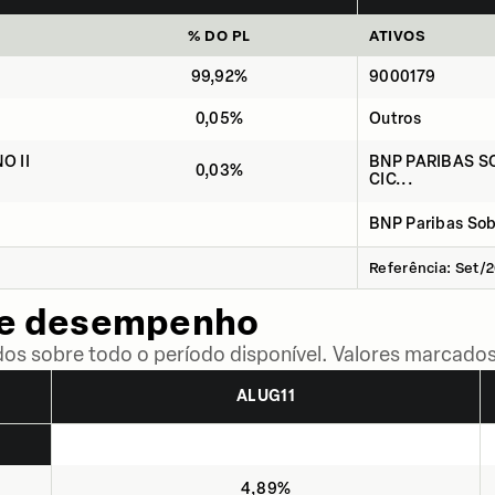
% DO PL
ATIVOS
99,92%
9000179
0,05%
Outros
O II
BNP PARIBAS S
0,03%
CIC...
BNP Paribas Sobe
Referência: Set/
de desempenho
dos sobre todo o período disponível. Valores marcados
ALUG11
4,89%