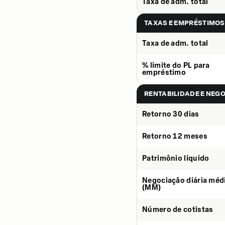
Taxa de adm. total
TAXAS E EMPRÉSTIMOS
Taxa de adm. total
% limite do PL para
empréstimo
RENTABILIDADE E NEG
Retorno 30 dias
Retorno 12 meses
Patrimônio líquido
Negociação diária méd
(MM)
Número de cotistas