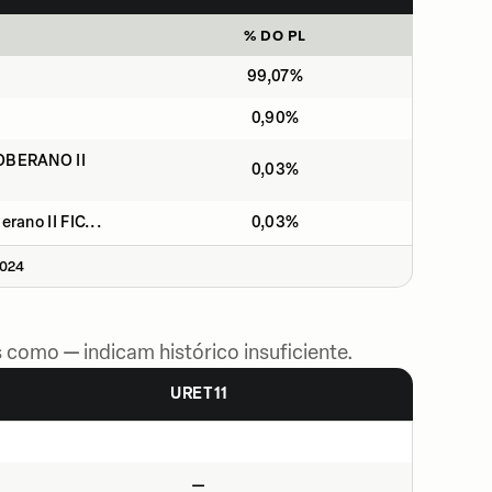
% DO PL
99,07%
0,90%
OBERANO II
0,03%
rano II FIC...
0,03%
2024
 como — indicam histórico insuficiente.
URET11
—