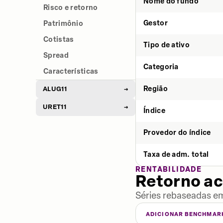
Nome do fundo
Risco e retorno
Gestor
Patrimônio
Cotistas
Tipo de ativo
Spread
Categoria
Características
Região
ALUG11
→
URET11
→
Índice
Provedor do índice
Taxa de adm. total
RENTABILIDADE
Retorno a
Séries rebaseadas em
ADICIONAR BENCHMAR