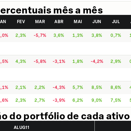
ercentuais mês a mês
JAN
FEV
MAR
ABR
MAI
JUN
JUL
2,0%
2,3%
-5,7%
3,6%
1,3%
3,8%
0,7%
3,5%
4,3%
-5,8%
-3,1%
1,8%
-4,2%
2,9%
4,1%
2,1%
2,2%
-4,3%
5,7%
8,5%
8,6%
3,6%
2,3%
2,7%
-3,9%
6,2%
9,0%
7,5%
 do portfólio de cada ativo
ALUG11