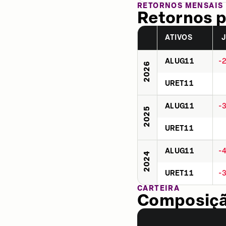
RETORNOS MENSAIS
Retornos p
ATIVOS
ALUG11
-
2026
URET11
ALUG11
-
2025
URET11
ALUG11
-
2024
URET11
-
CARTEIRA
Composição