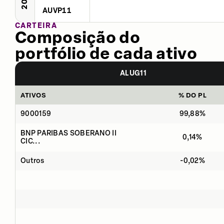
AUVP11
CARTEIRA
Composição do
portfólio de cada ativo
ALUG11
ATIVOS
% DO PL
9000159
99,88%
BNP PARIBAS SOBERANO II
0,14%
CIC...
Outros
-0,02%