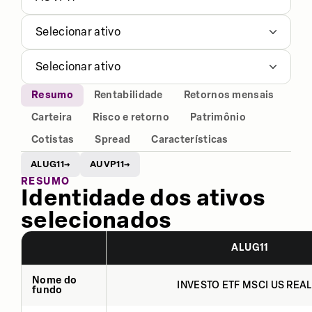
Selecionar ativo
Selecionar ativo
Resumo
Rentabilidade
Retornos mensais
Carteira
Risco e retorno
Patrimônio
Cotistas
Spread
Características
ALUG11
AUVP11
→
→
RESUMO
Identidade dos ativos
selecionados
ALUG11
Nome do
INVESTO ETF MSCI US REAL
fundo