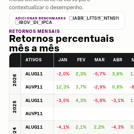
contextualizar o desempenho.
IABR
LFTS11
NTNS11
ADICIONAR BENCHMARKS
IBOV
DI
IPCA
RETORNOS MENSAIS
Retornos percentuais
mês a mês
ATIVOS
JAN
FEV
MAR
ABR
ALUG11
-2,0%
2,3%
-5,7%
3,6%
1
2026
AUVP11
12,3%
3,7%
-2,9%
0,8%
-
ALUG11
-3,5%
4,3%
-5,8%
-3,1%
1
2025
AUVP11
ALUG11
-4,1%
2,1%
2,2%
-4,3%
5
2024