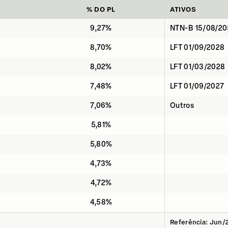
% DO PL
ATIVOS
9,27%
NTN-B 15/08/2
8,70%
LFT 01/09/2028
8,02%
LFT 01/03/2028
7,48%
LFT 01/09/2027
7,06%
Outros
5,81%
5,80%
4,73%
4,72%
4,58%
Referência: Jun/