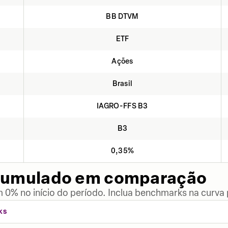
BB DTVM
ETF
Ações
Brasil
IAGRO-FFS B3
B3
0,35%
cumulado em comparação
 0% no início do período. Inclua benchmarks na curva
KS