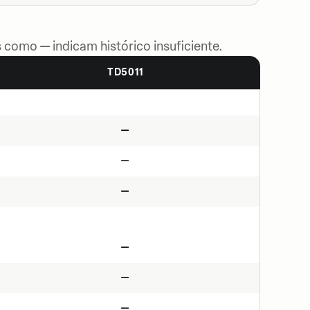
 como — indicam histórico insuficiente.
TD5011
—
—
—
—
—
—