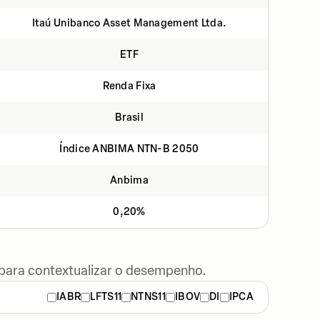
Itaú Unibanco Asset Management Ltda.
ETF
Renda Fixa
Brasil
Índice ANBIMA NTN-B 2050
Anbima
0,20%
 para contextualizar o desempenho.
IABR
LFTS11
NTNS11
IBOV
DI
IPCA