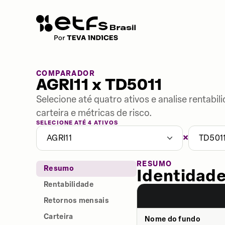
COMPARADOR
AGRI11 x TD5011
Selecione até quatro ativos e analise rentabi
carteira e métricas de risco.
SELECIONE ATÉ 4 ATIVOS
×
AGRI11
TD501
RESUMO
Resumo
Identidade
Rentabilidade
Retornos mensais
Carteira
Nome do fundo