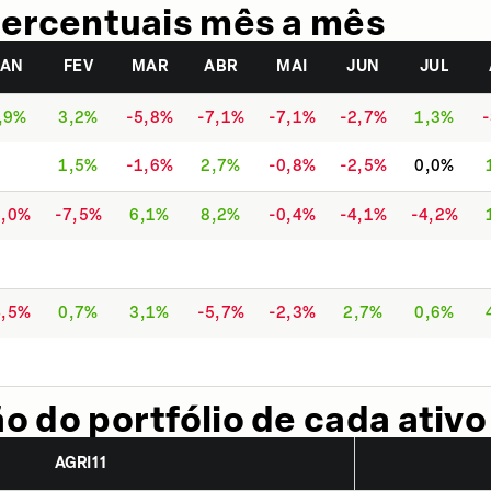
ercentuais mês a mês
JAN
FEV
MAR
ABR
MAI
JUN
JUL
,9%
3,2%
-5,8%
-7,1%
-7,1%
-2,7%
1,3%
1,5%
-1,6%
2,7%
-0,8%
-2,5%
0,0%
1,0%
-7,5%
6,1%
8,2%
-0,4%
-4,1%
-4,2%
4,5%
0,7%
3,1%
-5,7%
-2,3%
2,7%
0,6%
 do portfólio de cada ativo
AGRI11