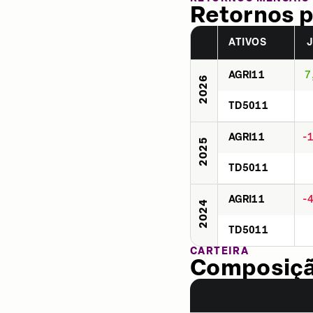
Retornos p
ATIVOS
AGRI11
7
2026
TD5011
AGRI11
-
2025
TD5011
AGRI11
-
2024
TD5011
CARTEIRA
Composição