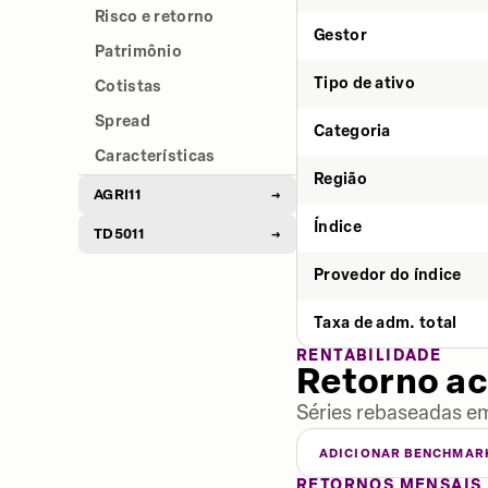
Risco e retorno
Gestor
Patrimônio
Tipo de ativo
Cotistas
Spread
Categoria
Características
Região
AGRI11
→
Índice
TD5011
→
Provedor do índice
Taxa de adm. total
RENTABILIDADE
Retorno a
Séries rebaseadas em
ADICIONAR BENCHMAR
RETORNOS MENSAIS