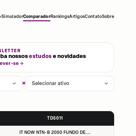
Simulador
Comparador
Rankings
Artigos
Contato
Sobre
SLETTER
ba nossos
estudos
e novidades
rever-se
×
Selecionar ativo
TD5011
IT NOW NTN-B 2050 FUNDO DE...