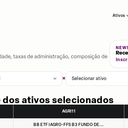
Ativos
NEW
Rece
lidade, taxas de administração, composição de
Insc
×
1
Selecionar ativo
 dos ativos selecionados
AGRI11
BB ETF IAGRO-FFS B3 FUNDO DE...