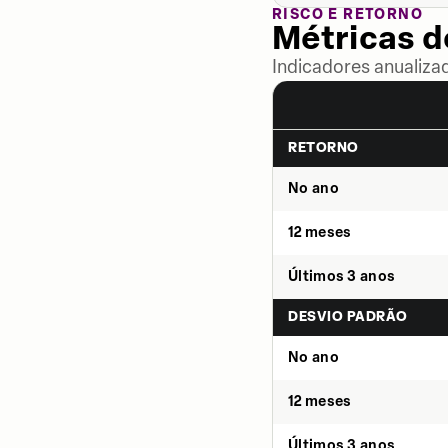
RISCO E RETORNO
Métricas 
Indicadores anualiza
RETORNO
No ano
12 meses
Últimos 3 anos
DESVIO PADRÃO
No ano
12 meses
Últimos 3 anos