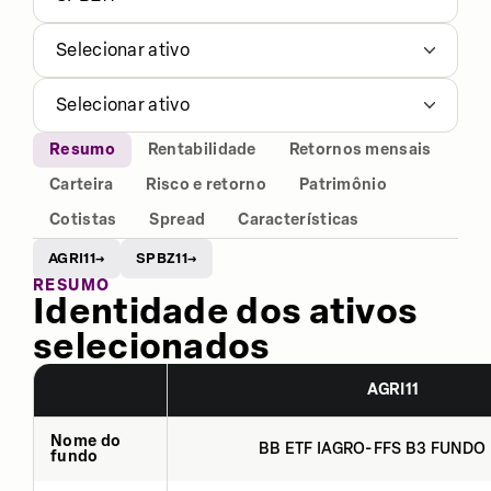
Selecionar ativo
Selecionar ativo
Resumo
Rentabilidade
Retornos mensais
Carteira
Risco e retorno
Patrimônio
Cotistas
Spread
Características
AGRI11
SPBZ11
→
→
RESUMO
Identidade dos ativos
selecionados
AGRI11
Nome do
BB ETF IAGRO-FFS B3 FUNDO 
fundo