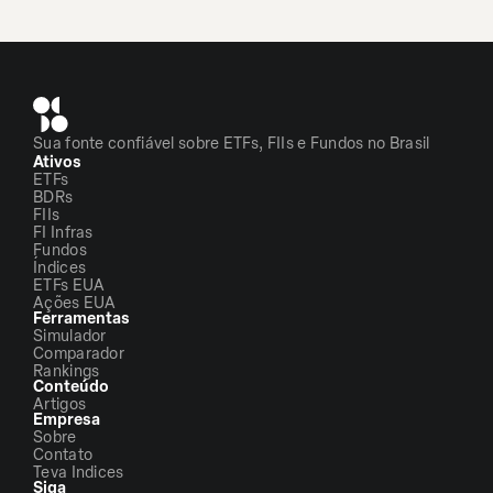
Sua fonte confiável sobre ETFs, FIIs e Fundos no Brasil
Ativos
ETFs
BDRs
FIIs
FI Infras
Fundos
Índices
ETFs EUA
Ações EUA
Ferramentas
Simulador
Comparador
Rankings
Conteúdo
Artigos
Empresa
Sobre
Contato
Teva Indices
Siga