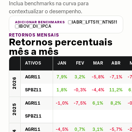
Inclua benchmarks na curva para
contextualizar o desempenho.
IABR
LFTS11
NTNS11
ADICIONAR BENCHMARKS
IBOV
DI
IPCA
RETORNOS MENSAIS
Retornos percentuais
mês a mês
ATIVOS
JAN
FEV
MAR
ABR
AGRI11
7,9%
3,2%
-5,8%
-7,1%
-
2026
SPBZ11
1,8%
-0,3%
-4,4%
11,2%
6
AGRI11
-1,0%
-7,5%
6,1%
8,2%
-
2025
SPBZ11
AGRI11
-4,5%
0,7%
3,1%
-5,7%
-