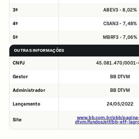
3º
ABEV3 - 8,02%
4º
CSAN3 - 7,48%
5º
MBRF3 - 7,06%
OUTRAS INFORMAÇÕES
CNPJ
45.081.470/0001-
Gestor
BB DTVM
Administrador
BB DTVM
Lançamento
24/05/2022
www.bb.com.br/pbb/pagina-
Site
dtvm/fundos/etf/bb-etf-iagr