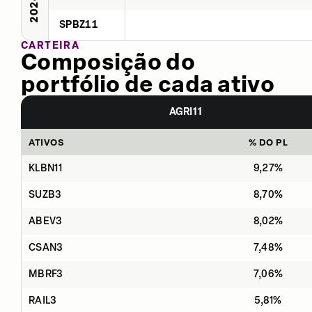
2024
SPBZ11
CARTEIRA
Composição do
portfólio de cada ativo
AGRI11
ATIVOS
% DO PL
KLBN11
9,27%
SUZB3
8,70%
ABEV3
8,02%
CSAN3
7,48%
MBRF3
7,06%
RAIL3
5,81%