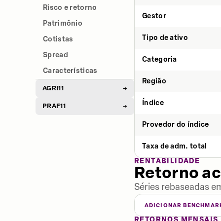
Risco e retorno
Gestor
Patrimônio
Tipo de ativo
Cotistas
Spread
Categoria
Características
Região
AGRI11
→
Índice
PRAF11
→
Provedor do índice
Taxa de adm. total
RENTABILIDADE
Retorno a
Séries rebaseadas em
ADICIONAR BENCHMAR
RETORNOS MENSAIS