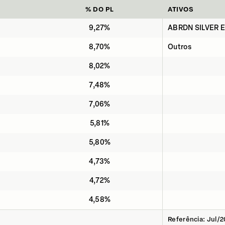
% DO PL
ATIVOS
9,27%
ABRDN SILVER 
8,70%
Outros
8,02%
7,48%
7,06%
5,81%
5,80%
4,73%
4,72%
4,58%
Referência: Jul/