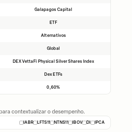
Galapagos Capital
ETF
Alternativos
Global
DEX VettaFi Physical Silver Shares Index
Dex ETFs
0,60%
 para contextualizar o desempenho.
IABR
LFTS11
NTNS11
IBOV
DI
IPCA