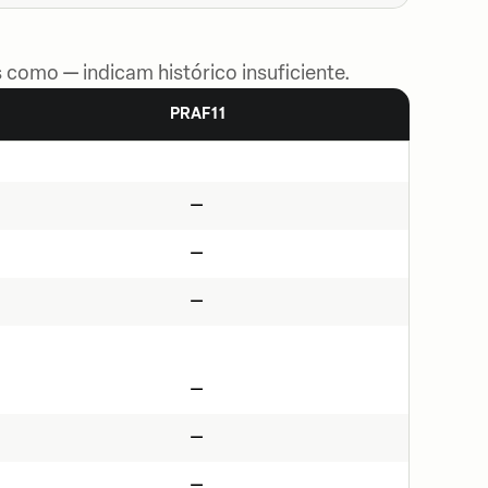
 como — indicam histórico insuficiente.
PRAF11
—
—
—
—
—
—