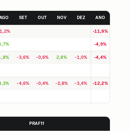
AGO
SET
OUT
NOV
DEZ
ANO
-1,2%
-11,9%
6,7%
-4,9%
1,8%
-3,6%
-0,6%
2,8%
-1,0%
-4,4%
4,3%
-4,6%
-0,4%
-2,8%
-3,4%
-12,2%
PRAF11