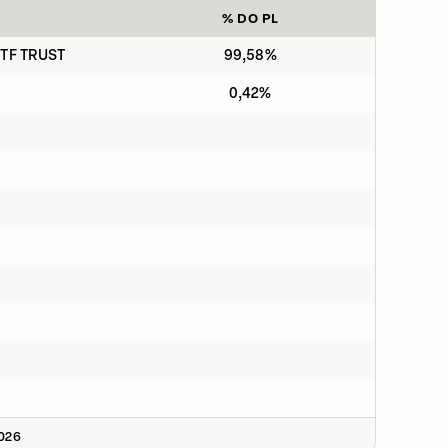
% DO PL
ETF TRUST
99,58%
0,42%
2026