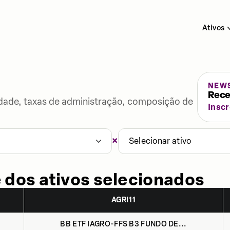
Ativos
NEW
Rece
lidade, taxas de administração, composição de
Insc
×
1
Selecionar ativo
 dos ativos selecionados
AGRI11
BB ETF IAGRO-FFS B3 FUNDO DE...