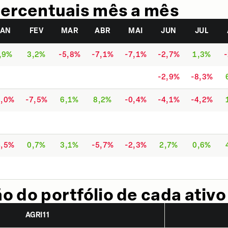
ercentuais mês a mês
JAN
FEV
MAR
ABR
MAI
JUN
JUL
,9%
3,2%
-5,8%
-7,1%
-7,1%
-2,7%
1,3%
-2,9%
-8,3%
1,0%
-7,5%
6,1%
8,2%
-0,4%
-4,1%
-4,2%
4,5%
0,7%
3,1%
-5,7%
-2,3%
2,7%
0,6%
 do portfólio de cada ativo
AGRI11