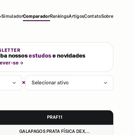
Simulador
Comparador
Rankings
Artigos
Contato
Sobre
SLETTER
ba nossos
estudos
e novidades
rever-se
×
Selecionar ativo
PRAF11
GALAPAGOS PRATA FÍSICA DEX...