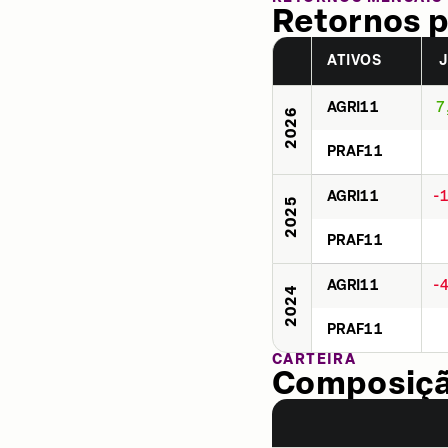
Retornos p
ATIVOS
AGRI11
7
2026
PRAF11
AGRI11
-
2025
PRAF11
AGRI11
-
2024
PRAF11
CARTEIRA
Composição