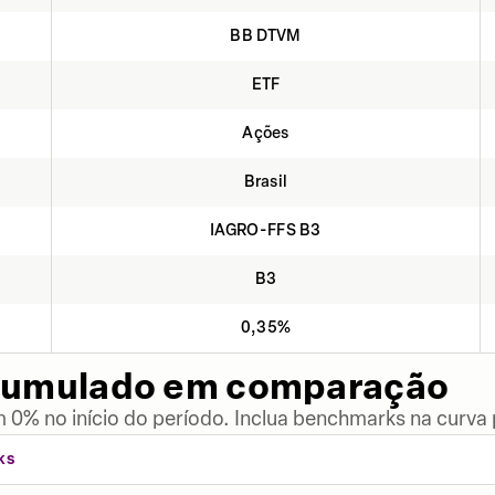
BB DTVM
ETF
Ações
Brasil
IAGRO-FFS B3
B3
0,35%
cumulado em comparação
 0% no início do período. Inclua benchmarks na curva
KS