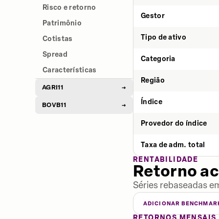
Risco e retorno
Gestor
Patrimônio
Tipo de ativo
Cotistas
Spread
Categoria
Características
Região
AGRI11
→
Índice
BOVB11
→
Provedor do índice
Taxa de adm. total
RENTABILIDADE
Retorno a
Séries rebaseadas em
ADICIONAR BENCHMAR
RETORNOS MENSAIS