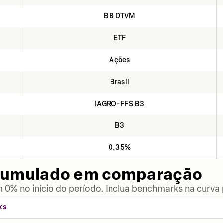
BB DTVM
ETF
Ações
Brasil
IAGRO-FFS B3
B3
0,35%
cumulado em comparação
 0% no início do período. Inclua benchmarks na curva
KS