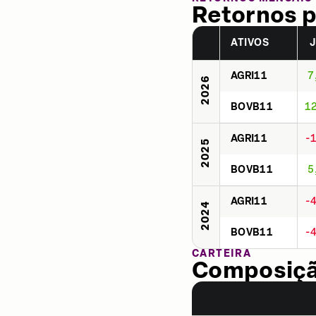
Retornos p
ATIVOS
AGRI11
7
2026
BOVB11
1
AGRI11
-
2025
BOVB11
5
AGRI11
-
2024
BOVB11
-
CARTEIRA
Composição