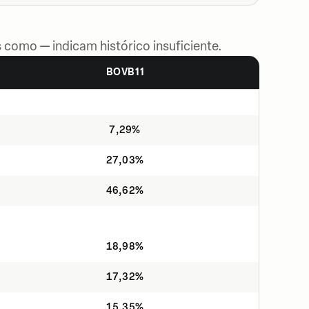
 como — indicam histórico insuficiente.
BOVB11
7,29%
27,03%
46,62%
18,98%
17,32%
15,35%