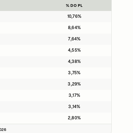
% DO PL
10,76%
8,64%
7,64%
4,55%
4,38%
3,75%
3,29%
3,17%
3,14%
2,80%
2026