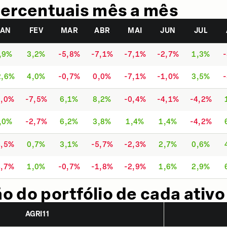
ercentuais mês a mês
JAN
FEV
MAR
ABR
MAI
JUN
JUL
,9%
3,2%
-5,8%
-7,1%
-7,1%
-2,7%
1,3%
2,6%
4,0%
-0,7%
0,0%
-7,1%
-1,0%
3,5%
1,0%
-7,5%
6,1%
8,2%
-0,4%
-4,1%
-4,2%
,0%
-2,7%
6,2%
3,8%
1,4%
1,4%
-4,2%
4,5%
0,7%
3,1%
-5,7%
-2,3%
2,7%
0,6%
4,7%
1,0%
-0,7%
-1,8%
-2,9%
1,6%
2,9%
 do portfólio de cada ativo
AGRI11