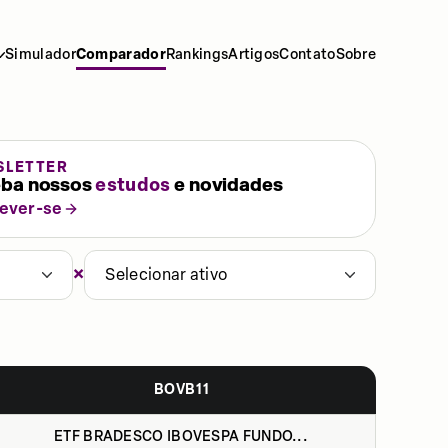
Simulador
Comparador
Rankings
Artigos
Contato
Sobre
SLETTER
ba nossos
estudos
e novidades
rever-se
×
Selecionar ativo
BOVB11
ETF BRADESCO IBOVESPA FUNDO...