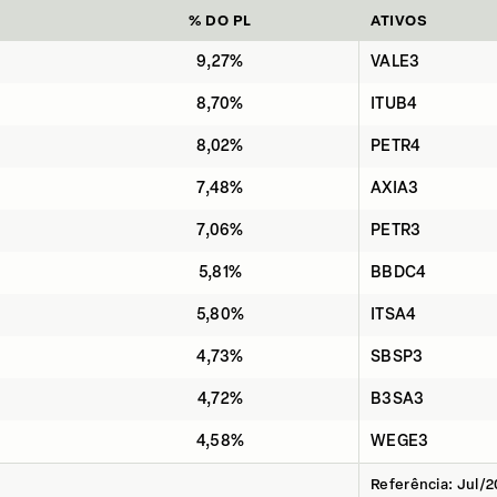
% DO PL
ATIVOS
9,27%
VALE3
8,70%
ITUB4
8,02%
PETR4
7,48%
AXIA3
7,06%
PETR3
5,81%
BBDC4
5,80%
ITSA4
4,73%
SBSP3
4,72%
B3SA3
4,58%
WEGE3
Referência: Jul/