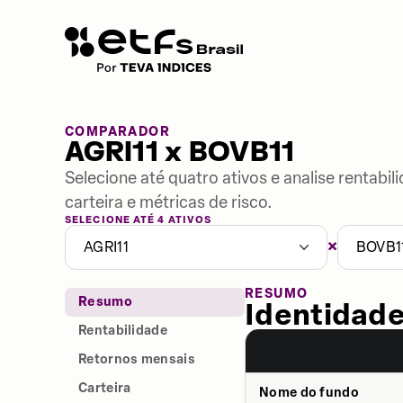
COMPARADOR
AGRI11 x BOVB11
Selecione até quatro ativos e analise rentabi
carteira e métricas de risco.
SELECIONE ATÉ 4 ATIVOS
×
AGRI11
BOVB1
RESUMO
Resumo
Identidade
Rentabilidade
Retornos mensais
Carteira
Nome do fundo