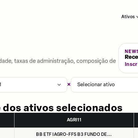
Ativos
NEW
Rece
lidade, taxas de administração, composição de
Insc
×
1
Selecionar ativo
 dos ativos selecionados
AGRI11
BB ETF IAGRO-FFS B3 FUNDO DE...