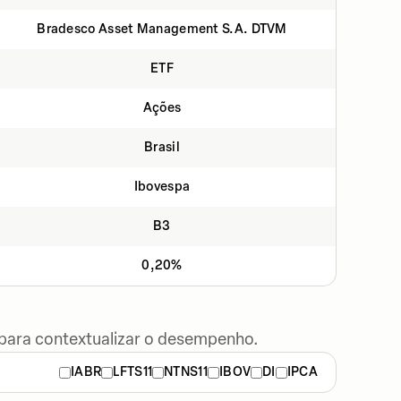
Bradesco Asset Management S.A. DTVM
ETF
Ações
Brasil
Ibovespa
B3
0,20%
 para contextualizar o desempenho.
IABR
LFTS11
NTNS11
IBOV
DI
IPCA