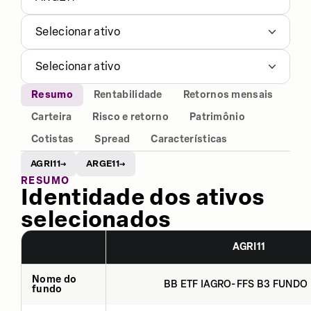
Selecionar ativo
Selecionar ativo
Resumo
Rentabilidade
Retornos mensais
Carteira
Risco e retorno
Patrimônio
Cotistas
Spread
Características
AGRI11
ARGE11
→
→
RESUMO
Identidade dos ativos
selecionados
AGRI11
Nome do
BB ETF IAGRO-FFS B3 FUNDO 
fundo