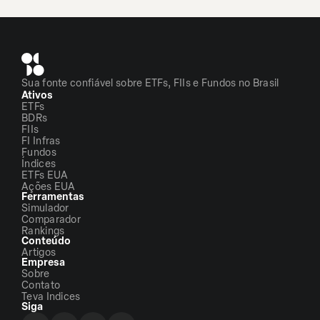
Sua fonte confiável sobre ETFs, FIIs e Fundos no Brasil
Ativos
ETFs
BDRs
FIIs
FI Infras
Fundos
Índices
ETFs EUA
Ações EUA
Ferramentas
Simulador
Comparador
Rankings
Conteúdo
Artigos
Empresa
Sobre
Contato
Teva Indices
Siga