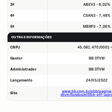
3º
ABEV3 - 8,02%
4º
CSAN3 - 7,48%
5º
MBRF3 - 7,06%
OUTRAS INFORMAÇÕES
CNPJ
45.081.470/0001-
Gestor
BB DTVM
Administrador
BB DTVM
Lançamento
24/05/2022
www.bb.com.br/pbb/pagina-
Site
dtvm/fundos/etf/bb-etf-iagr