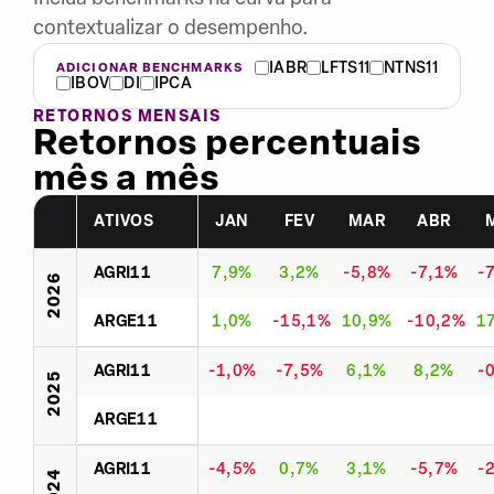
contextualizar o desempenho.
IABR
LFTS11
NTNS11
ADICIONAR BENCHMARKS
IBOV
DI
IPCA
RETORNOS MENSAIS
Retornos percentuais
mês a mês
ATIVOS
JAN
FEV
MAR
ABR
AGRI11
7,9%
3,2%
-5,8%
-7,1%
-
2026
ARGE11
1,0%
-15,1%
10,9%
-10,2%
1
AGRI11
-1,0%
-7,5%
6,1%
8,2%
-
2025
ARGE11
AGRI11
-4,5%
0,7%
3,1%
-5,7%
-
2024