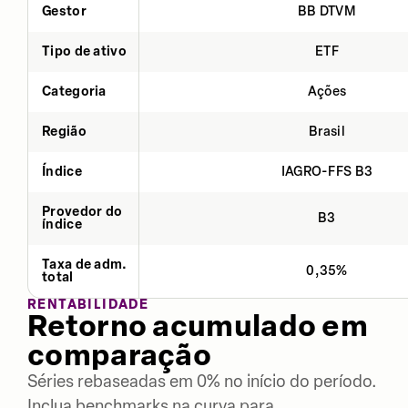
Gestor
BB DTVM
Tipo de ativo
ETF
Categoria
Ações
Região
Brasil
Índice
IAGRO-FFS B3
Provedor do
B3
índice
Taxa de adm.
0,35%
total
RENTABILIDADE
Retorno acumulado em
comparação
Séries rebaseadas em 0% no início do período.
Inclua benchmarks na curva para