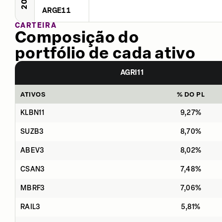
ARGE11
CARTEIRA
Composição do
portfólio de cada ativo
AGRI11
ATIVOS
% DO PL
KLBN11
9,27%
SUZB3
8,70%
ABEV3
8,02%
CSAN3
7,48%
MBRF3
7,06%
RAIL3
5,81%