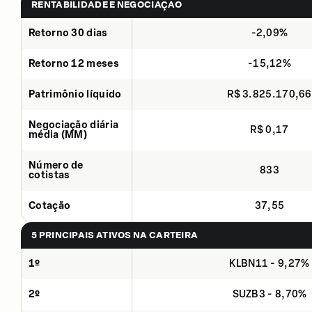
RENTABILIDADE E NEGOCIAÇÃO
Retorno 30 dias
-2,09%
Retorno 12 meses
-15,12%
Patrimônio líquido
R$ 3.825.170,66
Negociação diária
R$ 0,17
média (MM)
Número de
833
cotistas
Cotação
37,55
5 PRINCIPAIS ATIVOS NA CARTEIRA
1º
KLBN11 - 9,27%
2º
SUZB3 - 8,70%