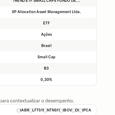
TREND ETF SMALL CAPS FUNDO DE...
XP Allocation Asset Management Ltda.
ETF
Ações
Brasil
Small Cap
B3
0,30%
 para contextualizar o desempenho.
IABR
LFTS11
NTNS11
IBOV
DI
IPCA