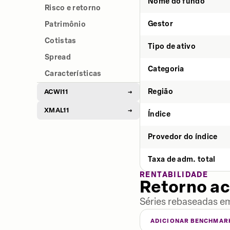
Nome do fundo
Risco e retorno
Gestor
Patrimônio
Cotistas
Tipo de ativo
Spread
Categoria
Características
Região
ACWI11
→
XMAL11
→
Índice
Provedor do índice
Taxa de adm. total
RENTABILIDADE
Retorno a
Séries rebaseadas em
ADICIONAR BENCHMAR