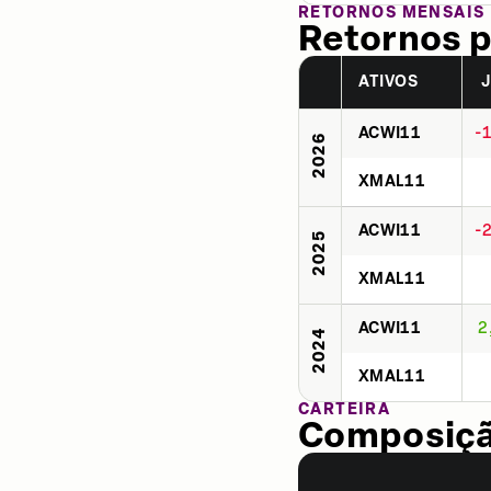
RETORNOS MENSAIS
Retornos p
ATIVOS
ACWI11
-
2026
XMAL11
ACWI11
-
2025
XMAL11
ACWI11
2
2024
XMAL11
CARTEIRA
Composição