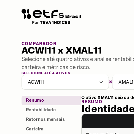
COMPARADOR
ACWI11 x XMAL11
Selecione até quatro ativos e analise rentabi
carteira e métricas de risco.
SELECIONE ATÉ 4 ATIVOS
×
ACWI11
XMAL1
O ativo
XMAL11
deixou d
Resumo
RESUMO
Identidade
Rentabilidade
Retornos mensais
Carteira