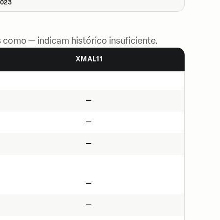
2023
 como — indicam histórico insuficiente.
XMAL11
—
—
—
—
—