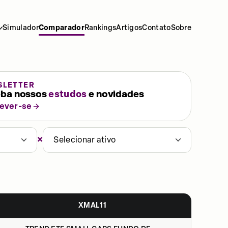
Simulador
Comparador
Rankings
Artigos
Contato
Sobre
SLETTER
ba nossos
estudos
e novidades
rever-se
×
Selecionar ativo
XMAL11