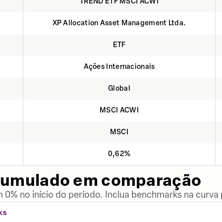
TREND ETF MSCI ACWI
XP Allocation Asset Management Ltda.
ETF
Ações Internacionais
Global
MSCI ACWI
MSCI
0,62%
cumulado em comparação
 0% no início do período. Inclua benchmarks na curva
KS