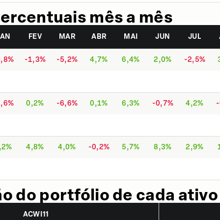
ercentuais mês a mês
JAN
FEV
MAR
ABR
MAI
JUN
JUL
1,8%
-1,3%
-5,2%
4,7%
6,4%
2,0%
-2,5%
2,6%
0,2%
-6,6%
0,1%
6,3%
-0,7%
4,2%
,2%
4,8%
4,0%
-0,2%
5,7%
8,3%
2,9%
 do portfólio de cada ativo
ACWI11