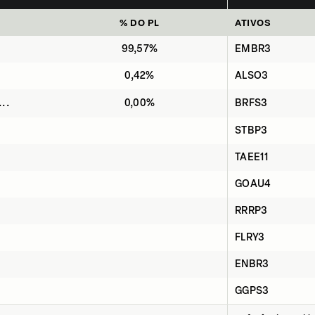
% DO PL
ATIVOS
99,57%
EMBR3
0,42%
ALSO3
..
0,00%
BRFS3
STBP3
TAEE11
GOAU4
RRRP3
FLRY3
ENBR3
GGPS3