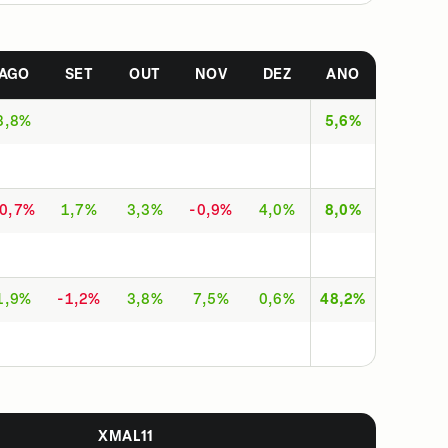
AGO
SET
OUT
NOV
DEZ
ANO
3,8%
5,6%
-0,7%
1,7%
3,3%
-0,9%
4,0%
8,0%
1,9%
-1,2%
3,8%
7,5%
0,6%
48,2%
XMAL11