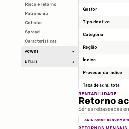
Risco e retorno
Gestor
Patrimônio
Tipo de ativo
Cotistas
Spread
Categoria
Características
Região
ACWI11
→
Índice
UTLL11
→
Provedor do índice
Taxa de adm. total
RENTABILIDADE
Retorno a
Séries rebaseadas em
ADICIONAR BENCHMAR
RETORNOS MENSAIS