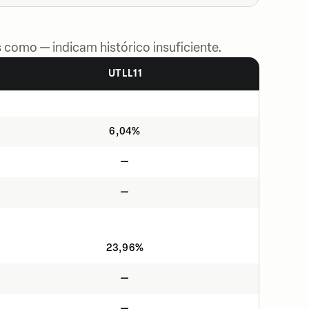
 como — indicam histórico insuficiente.
UTLL11
6,04%
—
—
23,96%
—
—