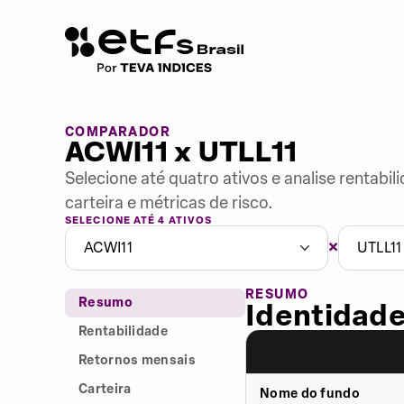
COMPARADOR
ACWI11 x UTLL11
Selecione até quatro ativos e analise rentabi
carteira e métricas de risco.
SELECIONE ATÉ 4 ATIVOS
×
ACWI11
UTLL11
RESUMO
Resumo
Identidade
Rentabilidade
Retornos mensais
Carteira
Nome do fundo