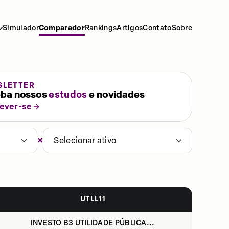
Simulador
Comparador
Rankings
Artigos
Contato
Sobre
SLETTER
ba nossos
estudos
e novidades
rever-se
×
Selecionar ativo
UTLL11
INVESTO B3 UTILIDADE PÚBLICA...