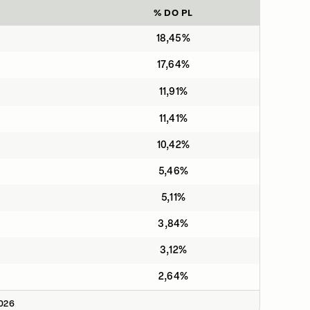
% DO PL
18,45%
17,64%
11,91%
11,41%
10,42%
5,46%
5,11%
3,84%
3,12%
2,64%
2026