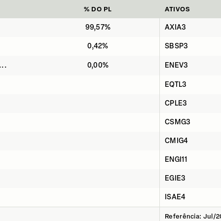
% DO PL
ATIVOS
99,57%
AXIA3
0,42%
SBSP3
..
0,00%
ENEV3
EQTL3
CPLE3
CSMG3
CMIG4
ENGI11
EGIE3
ISAE4
Referência: Jul/