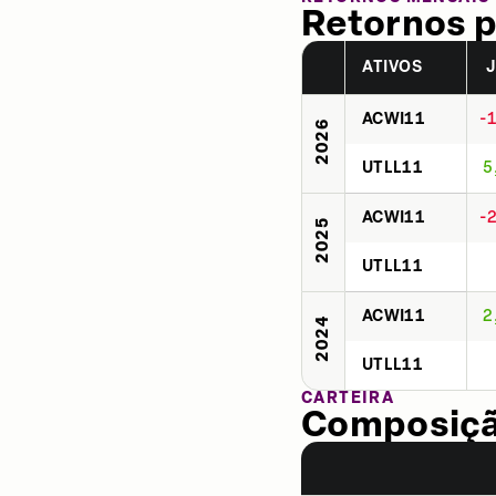
Retornos p
ATIVOS
ACWI11
-
2026
UTLL11
5
ACWI11
-
2025
UTLL11
ACWI11
2
2024
UTLL11
CARTEIRA
Composição