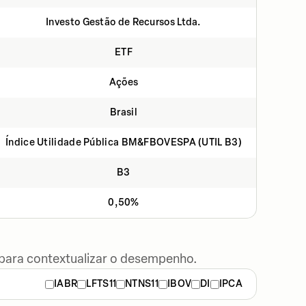
Investo Gestão de Recursos Ltda.
ETF
Ações
Brasil
Índice Utilidade Pública BM&FBOVESPA (UTIL B3)​
B3
0,50%
 para contextualizar o desempenho.
IABR
LFTS11
NTNS11
IBOV
DI
IPCA