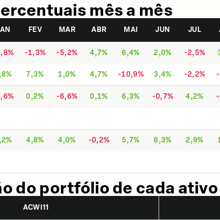
ercentuais mês a mês
JAN
FEV
MAR
ABR
MAI
JUN
JUL
1,8%
-1,3%
-5,2%
4,7%
6,4%
2,0%
-2,5%
,8%
7,3%
1,0%
4,7%
-10,9%
3,4%
-2,2%
2,6%
0,2%
-6,6%
0,1%
6,3%
-0,7%
4,2%
,2%
4,8%
4,0%
-0,2%
5,7%
8,3%
2,9%
 do portfólio de cada ativo
ACWI11