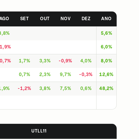
AGO
SET
OUT
NOV
DEZ
ANO
3,8%
5,6%
-1,9%
6,0%
-0,7%
1,7%
3,3%
-0,9%
4,0%
8,0%
0,7%
2,3%
9,7%
-0,3%
12,6%
1,9%
-1,2%
3,8%
7,5%
0,6%
48,2%
UTLL11