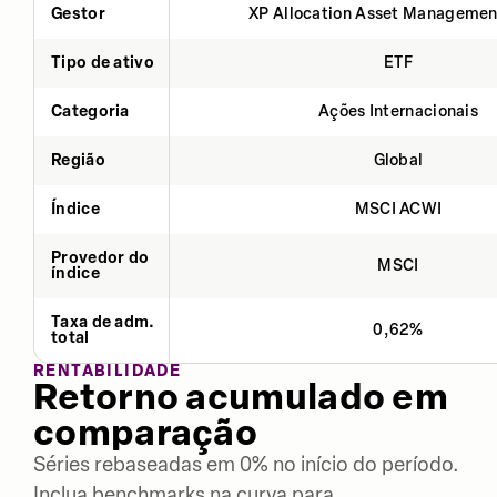
Gestor
XP Allocation Asset Managemen
Tipo de ativo
ETF
Categoria
Ações Internacionais
Região
Global
Índice
MSCI ACWI
Provedor do
MSCI
índice
Taxa de adm.
0,62%
total
RENTABILIDADE
Retorno acumulado em
comparação
Séries rebaseadas em 0% no início do período.
Inclua benchmarks na curva para