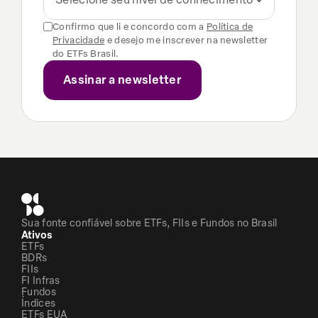
Confirmo que li e concordo com a
Política de
Privacidade
e desejo me inscrever na newsletter
do ETFs Brasil.
Sua fonte confiável sobre ETFs, FIIs e Fundos no Brasil
Ativos
ETFs
BDRs
FIIs
FI Infras
Fundos
Índices
ETFs EUA