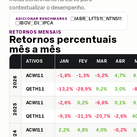
contextualizar o desempenho.
IABR
LFTS11
NTNS11
ADICIONAR BENCHMARKS
IBOV
DI
IPCA
RETORNOS MENSAIS
Retornos percentuais
mês a mês
ATIVOS
JAN
FEV
MAR
ABR
ACWI11
-1,8%
-1,3%
-5,2%
4,7%
6
2026
QETH11
-13,2%
-28,9%
9,2%
3,0%
-
ACWI11
-2,6%
0,2%
-6,6%
0,1%
6
2025
QETH11
-9,3%
-31,3%
-20,7%
-2,6%
4
ACWI11
2,2%
4,8%
4,0%
-0,2%
5
2024