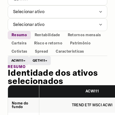
Selecionar ativo
Selecionar ativo
Resumo
Rentabilidade
Retornos mensais
Carteira
Risco e retorno
Patrimônio
Cotistas
Spread
Características
ACWI11
QETH11
→
→
RESUMO
Identidade dos ativos
selecionados
ACWI11
Nome do
TREND ETF MSCI ACWI
fundo